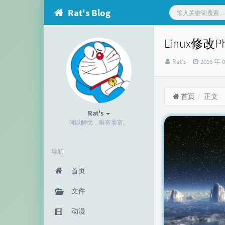
Rat's Blog
Linux修改P
博
发
Rat's
2016 年 
主：
布
时
间：
首页
正文
Rat's
何以解忧，唯有暴富。
导航
首页
文件
动漫