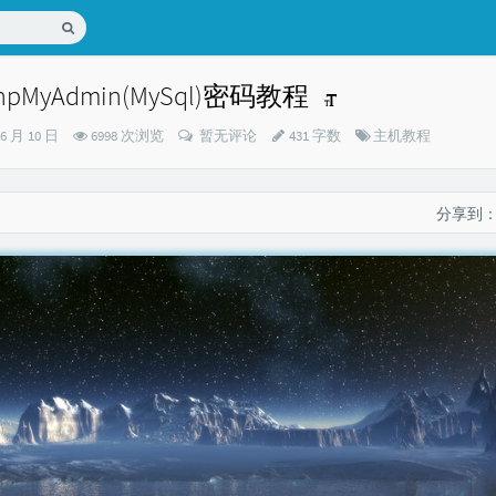
hpMyAdmin(MySql)密码教程
分
06 月 10 日
6998 次浏览
暂无评论
431 字数
主机教程
类：
分享到