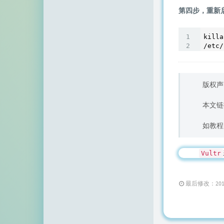
顶点网
第四步，重新启
小z博客
killa
/etc/
主机百科
田珊珊博客
版权声
友人C
本文链
千影博客
如教程
萌虎
刺客博客
Vultr
Noxxxx
最后修改：2016 年 
小石头博客
厘米天空