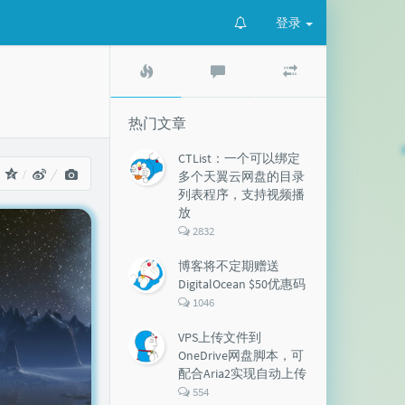
登录
热
最
随
门
新
机
文
评
文
章
论
章
热门文章
CTList：一个可以绑定
：
多个天翼云网盘的目录
列表程序，支持视频播
放
评
2832
论
数：
博客将不定期赠送
DigitalOcean $50优惠码
评
1046
论
数：
VPS上传文件到
OneDrive网盘脚本，可
配合Aria2实现自动上传
评
554