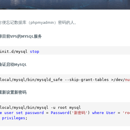
便忘记数据库（phpmyadmin）密码的人。
目前VPS的MYSQL服务
init.d/mysql 
stop
证启动MySQL
local/mysql/bin/mysqld_safe --skip-grant-tables >
/dev/
nu
重新设置新密码
e
user
set
password
 = 
Password
(
'新密码'
) 
where
User
 = 
'ro
privileges
;
