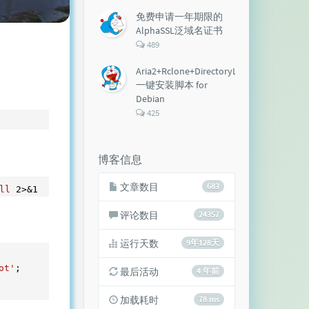
论
数：
免费申请一年期限的
AlphaSSL泛域名证书
评
489
论
数：
Aria2+Rclone+DirectoryLister+Aria2Ng
一键安装脚本 for
Debian
评
425
论
数：
博客信息
文章数目
683
ll
2
>&
1
评论数目
24357
运行天数
9年128天
ot'
最后活动
4 年前
加载耗时
78 ms