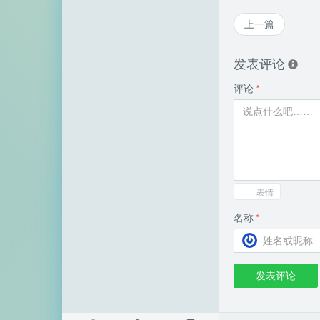
空白网络
上一篇
碧羽墨轩
发表评论
echo少年
评论
*
同乐儿
SimpleZero博客
YekongTAT
华梦博客
表情
挖站否
名称
*
老周
至道小博
发表评论