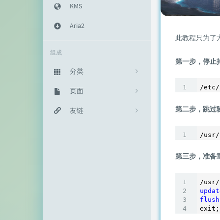
KMS
Aria2
此教程只为了方
组成
第一步，停止掉
分类
/etc/
主机教程
页面
333
第二步，跳过验
建站知识
归档栏
友链
235
网络资源
投稿区
神代綺凜
102
/usr/
生活随笔
记事本
EFV视频转码
11
第三步，准备
链接库
赵容部落
留言板
主机博客
updat
flush
关于我
南琴浪