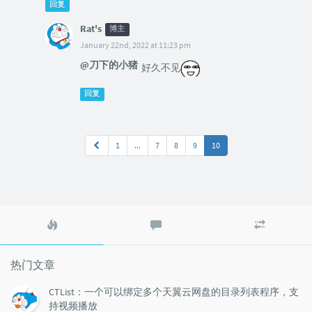
回复
Rat's
博主
January 22nd, 2022 at 11:23 pm
@刀下的小猪
好久不见
回复
1
...
7
8
9
10
热
最
随
门
新
机
文
评
文
章
论
章
热门文章
CTList：一个可以绑定多个天翼云网盘的目录列表程序，支
持视频播放