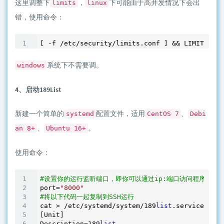
这里调整下
，
下可能由于高并发情况下会出
limits
linux
错，使用命令：
[ -f /etc/security/limits.conf ] && LIMIT=
'262
系统下不需要调。
windows
4、启动189List
新建一个简单的
配置文件，适用
、
systemd
CentOS 7
Debi
、
。
an 8+
Ubuntu 16+
使用命令：
#设置你的运行监听端口，即你可以通过ip:端口访问程序，这里
port=
"8000"
#将以下代码一起复制到SSH运行
cat > /etc/systemd/system/
189
list
.service <<EO
[Unit]

Description=
189
list