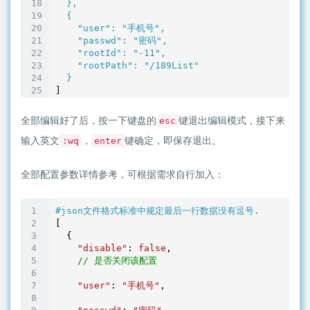
  },

  {

"user"
: 
"手机号"
,

"passwd"
: 
"密码"
,

"rootId"
: 
"-11"
,

"rootPath"
: 
"/189List"
全部编辑好了后，按一下键盘的
键退出编辑模式，接下来
esc
输入英文
，
键确定，即保存退出。
:wq
enter
全部配置参数详情参考，可根据需求自行加入：
#json文件格式标准中规定最后一行数据没有逗号.
[

  {

"disable"
: 
false
,

// 是否关闭该配置
"user"
: 
"手机号"
,
