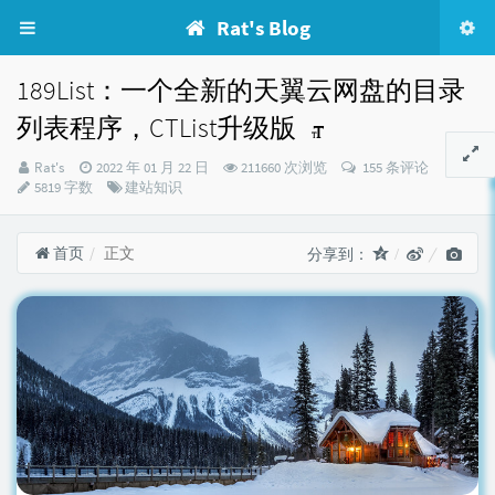
Rat's Blog
189List：一个全新的天翼云网盘的目录
列表程序，CTList升级版
博
发
Rat's
2022 年 01 月 22 日
211660 次浏览
155 条评论
主：
布
分
5819 字数
建站知识
时
类：
间：
首页
正文
分享到：