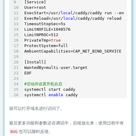
[Service]

User=root

ExecStart=/usr/
local
/caddy/caddy run --environ
ExecReload=/usr/
local
/caddy/caddy reload --con
TimeoutStopSec=5s

LimitNOFILE=1048576

LimitNPROC=512

PrivateTmp=
true
ProtectSystem=full

AmbientCapabilities=CAP_NET_BIND_SERVICE

[Install]

WantedBy=multi-user.target

EOF

#启动并设置开机自启
systemctl start caddy

systemctl 
enable
就可以打开域名进行访问了。
最后更多功能和参数还在调试中，后续放出来；使用过程中有
也可以随时反馈。
BUG