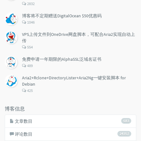
评
2832
论
数：
博客将不定期赠送DigitalOcean $50优惠码
评
1046
论
数：
VPS上传文件到OneDrive网盘脚本，可配合Aria2实现自动上
传
评
554
论
数：
免费申请一年期限的AlphaSSL泛域名证书
评
489
论
数：
Aria2+Rclone+DirectoryLister+Aria2Ng一键安装脚本 for
Debian
评
425
论
数：
博客信息
文章数目
683
评论数目
24357