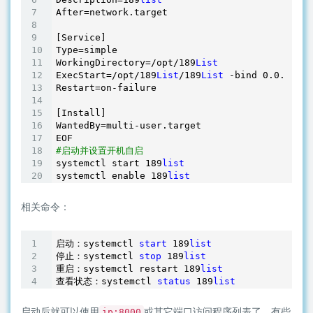
After=network.target

[Service]

Type=simple

WorkingDirectory=/opt/
189
List
ExecStart=/opt/
189
List
/
189
List
 -bind 
0.0
.0
.0
 -
Restart=on-failure

[Install]

WantedBy=multi-user.target

#启动并设置开机自启
systemctl start 
189
list
systemctl enable 
189
list
相关命令：
启动：systemctl 
start
189
list
停止：systemctl 
stop
189
list
重启：systemctl restart 
189
list
查看状态：systemctl 
status
189
list
启动后就可以使用
或其它端口访问程序列表了，有些
ip:8000