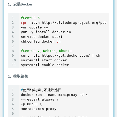
1、安装Docker
#CentOS 6
rpm
 -iUvh http://dl.fedoraproject.org/pub/epel
yum update -y

yum -y install docker-io

service docker start

chkconfig docker 
on
#CentOS 7、Debian、Ubuntu
curl -sSL https://get.docker.com/ | sh

systemctl start docker

2、拉取镜像
#
使用ip访问，不建议选择
docker run --name miniproxy -d \

--restart=always \

-p 80:80 \
