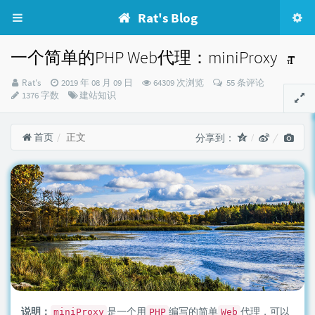
Rat's Blog
一个简单的PHP Web代理：miniProxy
博
发
Rat's
2019 年 08 月 09 日
64309 次浏览
55 条评论
主：
布
分
1376 字数
建站知识
时
类：
间：
首页
正文
分享到：
说明：
是一个用
编写的简单
代理，可以
miniProxy
PHP
Web