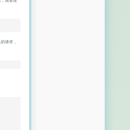
值，或者使
名的请求，
。