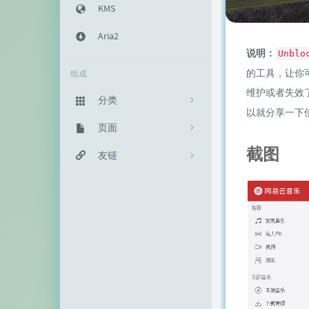
KMS
Aria2
说明：
Unblo
的工具，让你
组成
维护或者失效
分类
以就分享一下
主机教程
页面
333
截图
建站知识
归档栏
友链
235
网络资源
投稿区
神代綺凜
102
生活随笔
记事本
EFV视频转码
11
链接库
赵容部落
留言板
主机博客
关于我
南琴浪