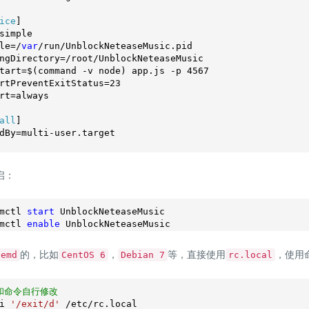
ice
]

simple

le=/
var
/run/UnblockNeteaseMusic.pid

ngDirectory=/root/UnblockNeteaseMusic

tart=$(command -v node) app.js -p 
4567
rtPreventExitStatus=
23
rt=always

all
]

dBy=multi-user.target

启：
mctl 
start
 UnblockNeteaseMusic

mctl 
enable
的，比如
，
等，直接使用
，使用
temd
CentOS 6
Debian 7
rc.local
和命令自行修改
i 
'/exit/d'
 /etc/rc.local
