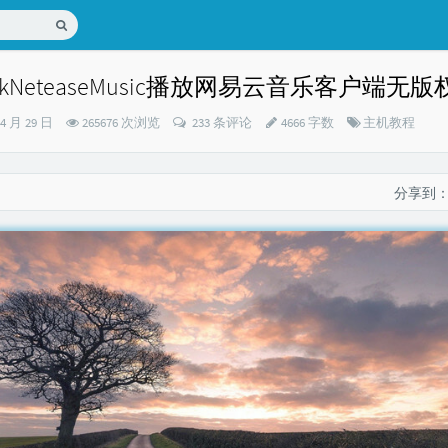
ockNeteaseMusic播放网易云音乐客户端无
分
04 月 29 日
265676 次浏览
233 条评论
4666 字数
主机教程
类：
分享到