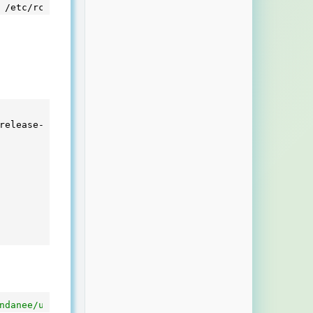
 
release-6-8.noarch.rpm

ndanee/unblockneteasemusic