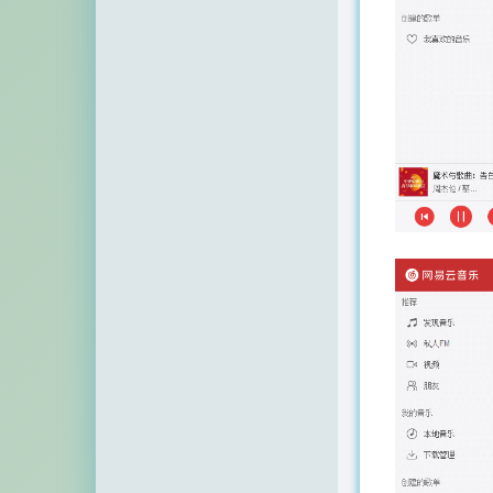
顶点网
小z博客
主机百科
田珊珊博客
友人C
千影博客
萌虎
刺客博客
Noxxxx
小石头博客
厘米天空