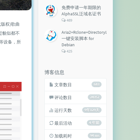
论
数：
免费申请一年期限的
AlphaSSL泛域名证书
评
489
版权)歌曲
论
数：
Aria2+Rclone+DirectoryLister+Aria2Ng
过貌似都不
一键安装脚本 for
等设备，所
Debian
评
425
论
数：
博客信息
文章数目
683
评论数目
24357
运行天数
9年129天
最后活动
4 年前
加载耗时
94 ms