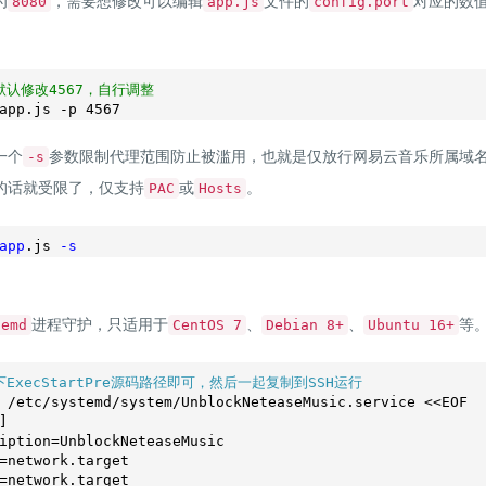
为
，需要想修改可以编辑
文件的
对应的数
8080
app.js
config.port
默认修改4567，自行调整
app.js -p 
4567
一个
参数限制代理范围防止被滥用，也就是仅放行网易云音乐所属域
-s
的话就受限了，仅支持
或
。
PAC
Hosts
app
.js
-s
进程守护，只适用于
、
、
等
temd
CentOS 7
Debian 8+
Ubuntu 16+
下ExecStartPre源码路径即可，然后一起复制到SSH运行
 /etc/systemd/system/UnblockNeteaseMusic.service <<EOF

]

iption=UnblockNeteaseMusic

=network.target

=network.target
