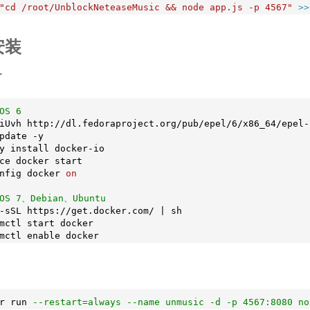
"cd /root/UnblockNeteaseMusic && node app.js -p 4567"
>>
r安装
r
OS 6
iUvh http://dl.fedoraproject.org/pub/epel/6/x86_64/epel-
pdate -y

y install docker-io

ce docker start

nfig docker 
on
tOS 7、Debian、Ubuntu
-sSL https://get.docker.com/ | sh

mctl start docker

r run 
--restart=always --name unmusic -d -p 4567:8080 no