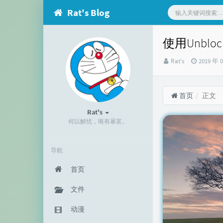
Rat's Blog
使用Unbl
博
发
Rat's
2019 年 
主：
布
时
间：
首页
正文
Rat's
何以解忧，唯有暴富。
导航
首页
文件
动漫