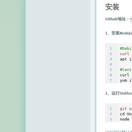
安装
Github地址：
h
1、安装Nodejs
#Deb
curl
 
apt i
#Cen
curl 
2、运行Unblock
git
 c
cd Un
node 