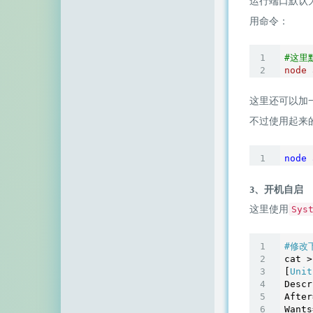
运行端口默认
用命令：
#这里
node
 
这里还可以加
不过使用起来
node
3、开机自启
这里使用
Sys
#修改
cat >
[
Unit
Descr
After
Wants