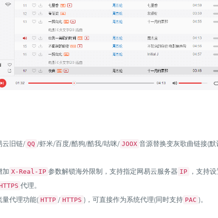
易云旧链/
/虾米/百度/酷狗/酷我/咕咪/
音源替换变灰歌曲链接(默
QQ
JOOX
增加
参数解锁海外限制，支持指定网易云服务器
，支持设
X-Real-IP
IP
代理。
HTTPS
流量代理功能(
/
)，可直接作为系统代理(同时支持
)。
HTTP
HTTPS
PAC