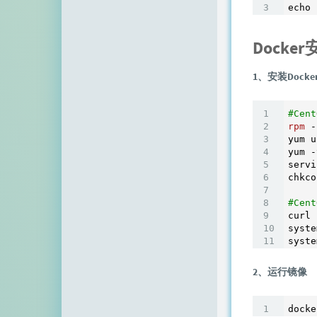
echo 
Docke
1、安装Docke
#Cent
rpm
 -
yum u
yum -
servi
chkco
#Cen
curl 
syste
2、运行镜像
docke