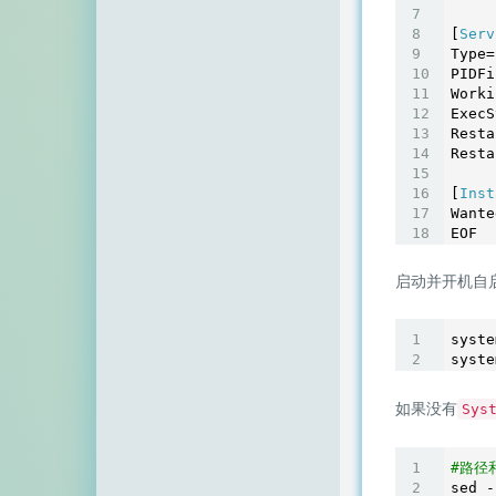
[
Serv
Type=
PIDFi
Worki
ExecS
Resta
Resta
[
Inst
Wante
EOF
启动并开机自
syste
syste
如果没有
Sys
#路径
sed -