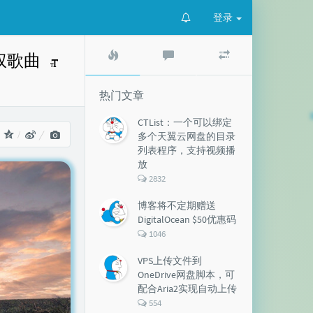
登录
热
最
随
版权歌曲
门
新
机
文
评
文
章
论
章
热门文章
CTList：一个可以绑定
：
多个天翼云网盘的目录
列表程序，支持视频播
放
评
2832
论
数：
博客将不定期赠送
DigitalOcean $50优惠码
评
1046
论
数：
VPS上传文件到
OneDrive网盘脚本，可
配合Aria2实现自动上传
评
554