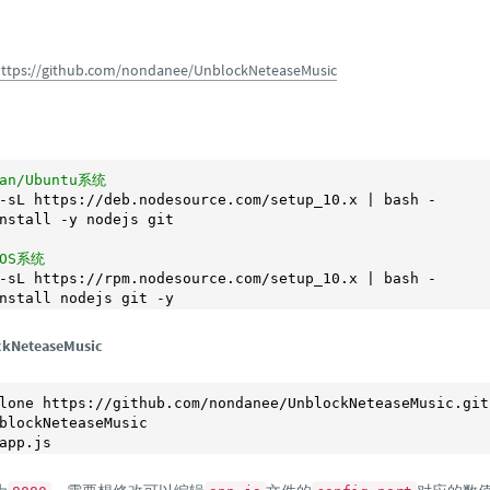
ttps://github.com/nondanee/UnblockNeteaseMusic
ian/Ubuntu系统
-sL https://deb.nodesource.com/setup_10.x | bash -

nstall -y nodejs git 

tOS系统
-sL https://rpm.nodesource.com/setup_10.x | bash -

NeteaseMusic
lone https://github.com/nondanee/UnblockNeteaseMusic.git

blockNeteaseMusic

app.js