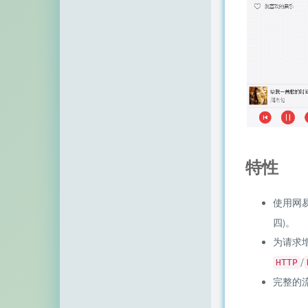
空白网络
碧羽墨轩
echo少年
同乐儿
SimpleZero博客
YekongTAT
特性
华梦博客
挖站否
使用网
四)。
老周
为请求
至道小博
/
HTTP
完整的