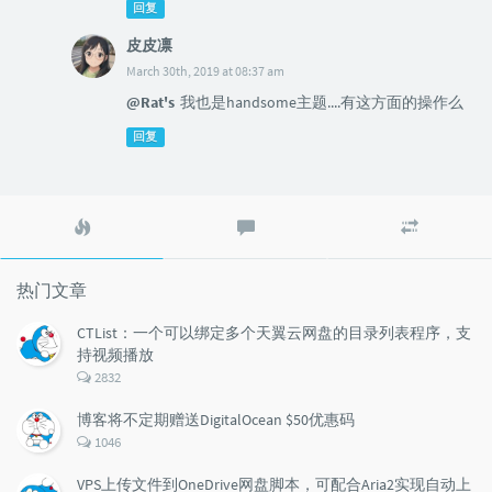
回复
皮皮凛
March 30th, 2019 at 08:37 am
@Rat's
我也是handsome主题....有这方面的操作么
回复
热
最
随
门
新
机
文
评
文
章
论
章
热门文章
CTList：一个可以绑定多个天翼云网盘的目录列表程序，支
持视频播放
评
2832
论
数：
博客将不定期赠送DigitalOcean $50优惠码
评
1046
论
数：
VPS上传文件到OneDrive网盘脚本，可配合Aria2实现自动上