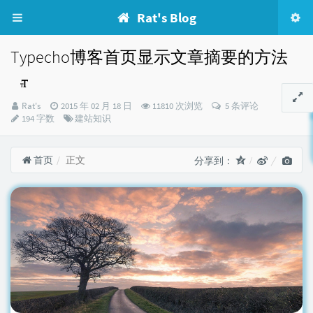
Rat's Blog
Typecho博客首页显示文章摘要的方法
博
发
Rat's
2015 年 02 月 18 日
11810 次浏览
5 条评论
主：
布
分
194 字数
建站知识
时
类：
间：
首页
正文
分享到：