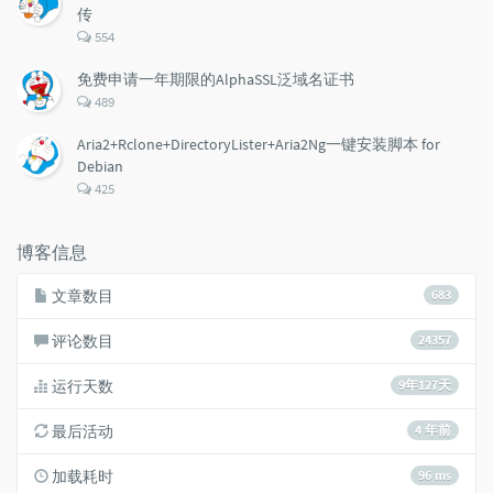
传
评
554
论
数：
免费申请一年期限的AlphaSSL泛域名证书
评
489
论
数：
Aria2+Rclone+DirectoryLister+Aria2Ng一键安装脚本 for
Debian
评
425
论
数：
博客信息
文章数目
683
评论数目
24357
运行天数
9年127天
最后活动
4 年前
加载耗时
96 ms