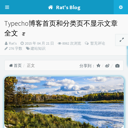
Rat's Blog
Typecho博客首页和分类页不显示文章
全文
博
发
Rat's
2015 年 04 月 21 日
8062 次浏览
暂无评论
主：
布
分
276 字数
建站知识
时
类：
间：
首页
正文
分享到：