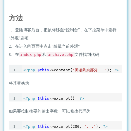
方法
1、登陆博客后台，把鼠标移至“控制台”，在下拉菜单中选择
“外观”选项
2、在进入的页面中点击“编辑当前外观”
3、在
和
文件找到代码
index.php
archive.php
<?php
$this
->content(
'阅读剩余部分...'
); 
?>
将其替换为
<?php
$this
->excerpt(); 
?>
如果要按制摘要的输出字数，可以修改代码为
<?php
$this
->excerpt(
200
, 
'...'
); 
?>