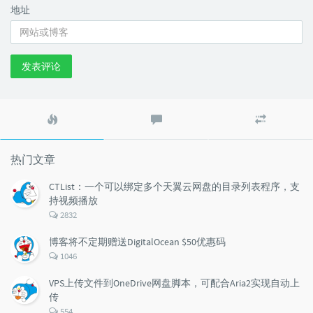
地址
发表评论
热
最
随
门
新
机
文
评
文
章
论
章
热门文章
CTList：一个可以绑定多个天翼云网盘的目录列表程序，支
持视频播放
评
2832
论
数：
博客将不定期赠送DigitalOcean $50优惠码
评
1046
论
数：
VPS上传文件到OneDrive网盘脚本，可配合Aria2实现自动上
传
评
554