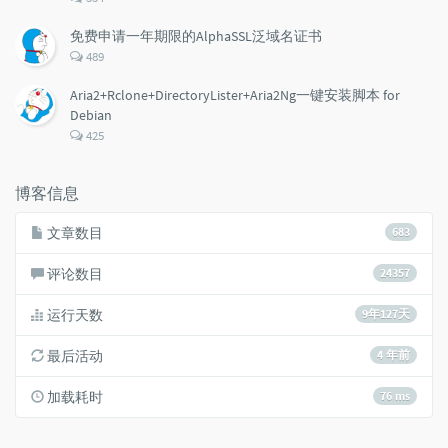
论
数：
免费申请一年期限的AlphaSSL泛域名证书
评
489
论
数：
Aria2+Rclone+DirectoryLister+Aria2Ng一键安装脚本 for
Debian
评
425
论
数：
博客信息
文章数目
683
评论数目
24357
运行天数
9年127天
最后活动
4 年前
加载耗时
76 ms