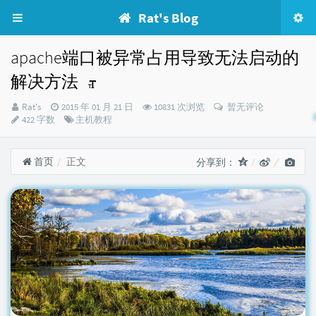
Rat's Blog
apache端口被异常占用导致无法启动的
解决方法
博
发
Rat's
2015 年 01 月 21 日
10831 次浏览
暂无评论
主：
布
分
422 字数
主机教程
时
类：
间：
首页
正文
分享到：