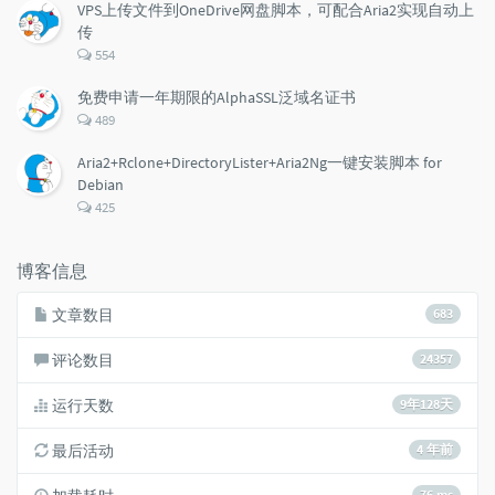
数：
VPS上传文件到OneDrive网盘脚本，可配合Aria2实现自动上
传
评
554
论
数：
免费申请一年期限的AlphaSSL泛域名证书
评
489
论
数：
Aria2+Rclone+DirectoryLister+Aria2Ng一键安装脚本 for
Debian
评
425
论
数：
博客信息
文章数目
683
评论数目
24357
运行天数
9年128天
最后活动
4 年前
76 ms