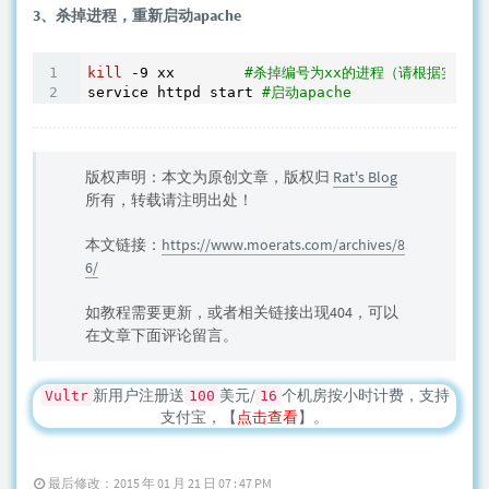
3、杀掉进程，重新启动apache
kill
 -
9
 xx        
#杀掉编号为xx的进程（请根据实际情
service httpd start 
#启动apache
版权声明：本文为原创文章，版权归
Rat's Blog
所有，转载请注明出处！
本文链接：
https://www.moerats.com/archives/8
6/
如教程需要更新，或者相关链接出现404，可以
在文章下面评论留言。
新用户注册送
美元/
个机房按小时计费，支持
Vultr
100
16
支付宝，【
点击查看
】。
最后修改：2015 年 01 月 21 日 07 : 47 PM