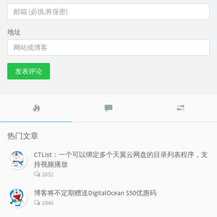
地址
发表评论
热
最
随
门
新
机
文
评
文
章
论
章
热门文章
CTList：一个可以绑定多个天翼云网盘的目录列表程序，支
持视频播放
评
2832
论
数：
博客将不定期赠送DigitalOcean $50优惠码
评
1046
论