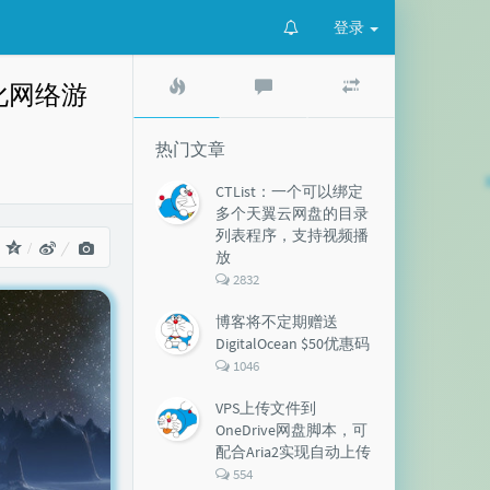
登录
热
最
随
优化网络游
门
新
机
文
评
文
章
论
章
热门文章
CTList：一个可以绑定
多个天翼云网盘的目录
列表程序，支持视频播
：
放
评
2832
论
数：
博客将不定期赠送
DigitalOcean $50优惠码
评
1046
论
数：
VPS上传文件到
OneDrive网盘脚本，可
配合Aria2实现自动上传
评
554