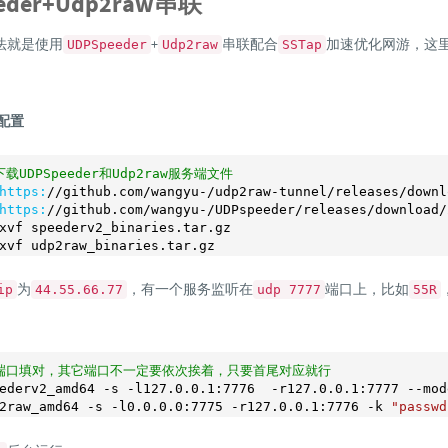
eder+Udp2raw串联
法就是使用
+
串联配合
加速优化网游，这
UDPSpeeder
Udp2raw
SSTap
器配置
载UDPSpeeder和Udp2raw服务端文件
https:
/
/github.com/wangyu
-
/udp2raw-tunnel/releases
/downl
https:
/
/github.com/wangyu
-
/UDPspeeder/releases
/download/
xvf speederv2_binaries.tar.gz

xvf udp2raw_binaries.tar.gz
为
，有一个服务监听在
端口上，比如
ip
44.55.66.77
udp 7777
55R
端口填对，其它端口不一定要依次挨着，只要首尾对应就行
ederv2_amd64 -s -l127
.0
.0
.1
:
7776
  -r127
.0
.0
.1
:
7777
 --mod
2raw_amd64 -s -l0
.0
.0
.0
:
7775
 -r127
.0
.0
.1
:
7776
 -k 
"passwd