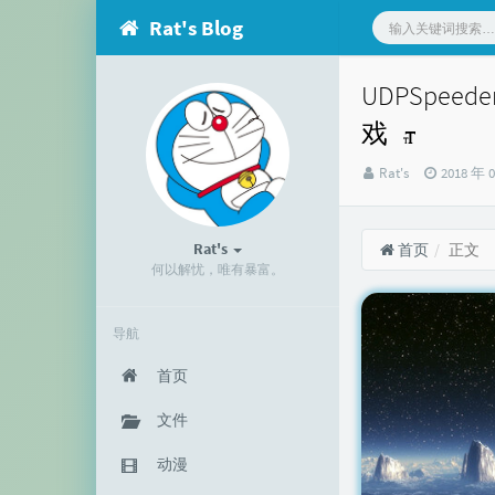
Rat's Blog
UDPSpee
戏
博
发
Rat's
2018 年 
主：
布
时
间：
Rat's
首页
正文
何以解忧，唯有暴富。
导航
首页
文件
动漫