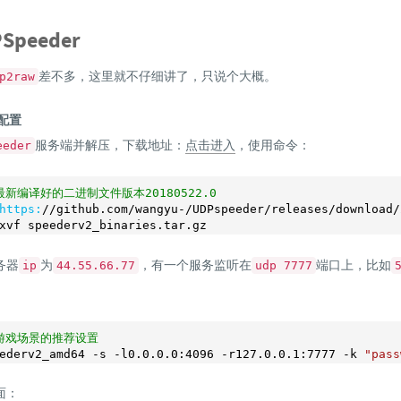
peeder
差不多，这里就不仔细讲了，只说个大概。
p2raw
器配置
服务端并解压，下载地址：
点击进入
，使用命令：
eeder
最新编译好的二进制文件版本20180522.0
https:
/
/github.com/wangyu
-
/UDPspeeder/releases
/download/
xvf speederv2_binaries.tar.gz
务器
为
，有一个服务监听在
端口上，比如
ip
44.55.66.77
udp 7777
游戏场景的推荐设置
ederv2_amd64 -s -l0
.0
.0
.0
:
4096
 -r127
.0
.0
.1
:
7777
 -k 
"pass
面：