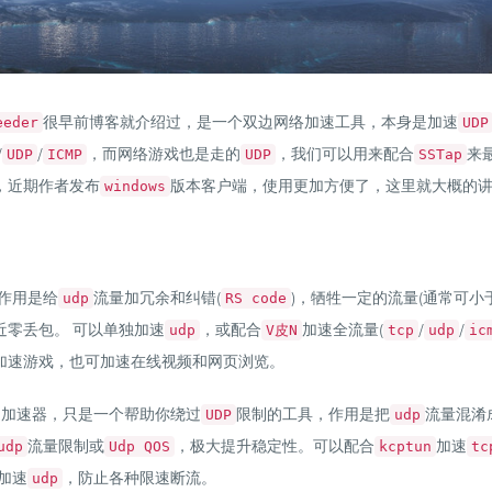
很早前博客就介绍过，是一个双边网络加速工具，本身是加速
eeder
UDP
/
/
，而网络游戏也是走的
，我们可以用来配合
来
UDP
ICMP
UDP
SSTap
，近期作者发布
版本客户端，使用更加方便了，这里就大概的
windows
作用是给
流量加冗余和纠错(
)，牺牲一定的流量(通常可小
udp
RS code
近零丢包。 可以单独加速
，或配合
加速全流量(
/
/
udp
V皮N
tcp
udp
ic
加速游戏，也可加速在线视频和网页浏览。
是加速器，只是一个帮助你绕过
限制的工具，作用是把
流量混淆
UDP
udp
流量限制或
，极大提升稳定性。可以配合
加速
udp
Udp QOS
kcptun
tc
加速
，防止各种限速断流。
udp