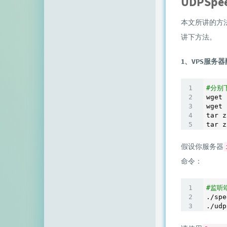
UDPSpe
本文所讲的方
讲下方法。
1、VPS服务
#分别下
wget 
wget 
tar z
tar z
假设你服务器
命令：
#监听
./spe
./udp