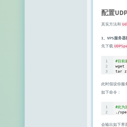
配置UDPS
其实方法和
Ud
1、VPS服务
先下载
UDPSp
#目前
wget 
tar z
此时假设你服
如下命令：
#此为
./spe
会输出如下界