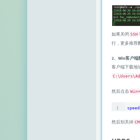
如果关闭
SSH
行，更多推荐
2、Win客户
客户端下载地
C:\Users\A
然后点击
Win
speed
然后别关掉
CM