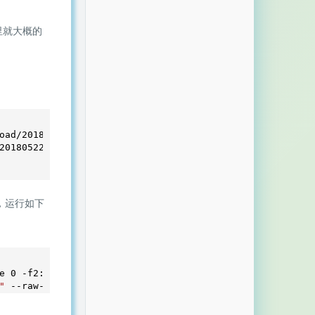
里就大概的
oad/
20180225.0
/udp2raw_binaries.tar.gz

20180522.0
/speederv2_binaries.tar.gz

，运行如下
e 
0
 -f2:
4
 --timeout 
1
"