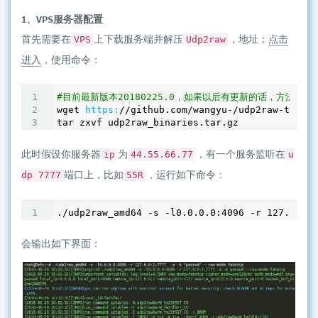
1、VPS服务器配置
首先需要在
上下载服务端并解压
，地址：
点击
VPS
Udp2raw
进入
，使用命令：
#目前最新版本20180225.0，如果以后有更新的话，方法基本
wget 
https:
/
/github.com/wangyu
-
/udp2raw-tunnel
tar zxvf udp2raw_binaries.tar.gz
此时假设你服务器
为
，有一个服务监听在
ip
44.55.66.77
u
端口上，比如
，运行如下命令：
dp 7777
55R
./udp2raw_amd64 -s -l0.0.0.0:4096 -r 127.0.0.1
会输出如下界面：