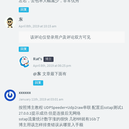
左右，丢包率大幅减少，非常优秀
回复
东
April 8th, 2019 at 10:15 am
该评论仅登录用户及评论双方可见
回复
Rat's
博主
April 8th, 2019 at 06:25 pm
@东
文章最下面有
回复
xxxxxx
January 11th, 2019 at 03:01 am
按照博主教程 UDPSpeeder+Udp2raw串联 配置后sstap测试1
27.0.0.1提示成功 但是连接后无网络
sstap流量统计数字涨的很快 几秒钟就有1Gb了
博主用该怎样排查错误从哪里入手额