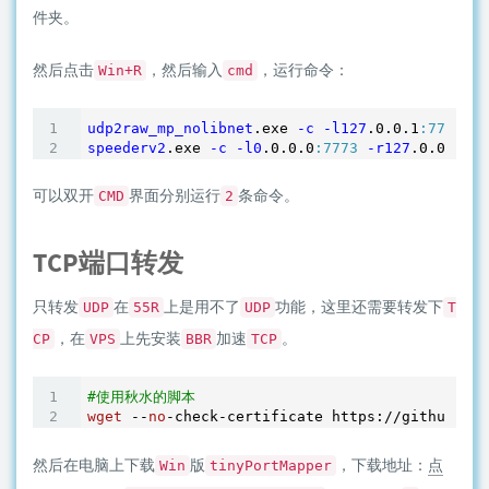
件夹。
然后点击
，然后输入
，运行命令：
Win+R
cmd
udp2raw_mp_nolibnet
.exe
-c
-l127
.0
.0
.1
:7774
-r
speederv2
.exe
-c
-l0
.0
.0
.0
:7773
-r127
.0
.0
.1
:77
可以双开
界面分别运行
条命令。
CMD
2
TCP端口转发
只转发
在
上是用不了
功能，这里还需要转发下
UDP
55R
UDP
T
，在
上先安装
加速
。
CP
VPS
BBR
TCP
#使用秋水的脚本
wget
 --
no
然后在电脑上下载
版
，下载地址：
点
Win
tinyPortMapper