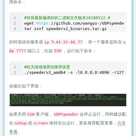
用命令：
#目前最新编译好的二进制文件版本20180522.0
wget 
https:
/
/github.com/wangyu
-
/UDPspeeder/rel
tar zxvf speederv2_binaries.tar.gz
此时假设你服务器
为
，有一个服务监听在
ip
44.55.66.77
u
端口上，比如
，运行如下命令：
dp 7777
55R
#此为游戏场景的推荐设置
./speederv2_amd64 -s -l0
.0
.0
.0
:
4096
 -r127
.0
.0
.
会输出如下界面：
如果关闭
客户端，
会停止运行，同样建议配
SSH
UDPSpeeder
合
或
保持后台运行，更多推荐配置查看：
点击
nohup
screen
查看
。