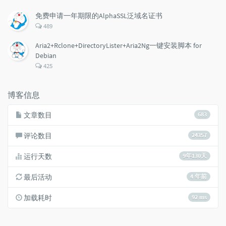
论
数：
免费申请一年期限的AlphaSSL泛域名证书
评
489
论
数：
Aria2+Rclone+DirectoryLister+Aria2Ng一键安装脚本 for
Debian
评
425
论
数：
博客信息
文章数目
683
评论数目
24357
运行天数
9年130天
最后活动
4 年前
加载耗时
92 ms