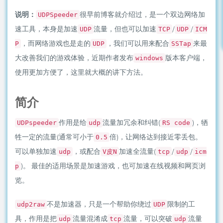
说明：
很早前博客就介绍过，是一个双边网络加
UDPSpeeder
速工具，本身是加速
流量，但也可以加速
/
/
UDP
TCP
UDP
ICM
，而网络游戏也是走的
，我们可以用来配合
来最
P
UDP
SSTap
大改善我们的游戏体验，近期作者发布
版本客户端，
windows
使用更加方便了，这里就大概的讲下方法。
简介
作用是给
流量加冗余和纠错(
)，牺
UDPspeeder
udp
RS code
牲一定的流量(通常可小于
倍)，让网络达到接近零丢包。
0.5
可以单独加速
，或配合
加速全流量(
/
/
udp
V皮N
tcp
udp
icm
)。 最佳的适用场景是加速游戏，也可加速在线视频和网页浏
p
览。
不是加速器，只是一个帮助你绕过
限制的工
udp2raw
UDP
具，作用是把
流量混淆成
流量，可以突破
流量
udp
tcp
udp