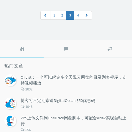
1
2
3
4
热
最
随
门
新
机
文
评
文
章
论
章
热门文章
CTList：一个可以绑定多个天翼云网盘的目录列表程序，支
持视频播放
评
2832
论
数：
博客将不定期赠送DigitalOcean $50优惠码
评
1046
论
数：
VPS上传文件到OneDrive网盘脚本，可配合Aria2实现自动上
传
评
554