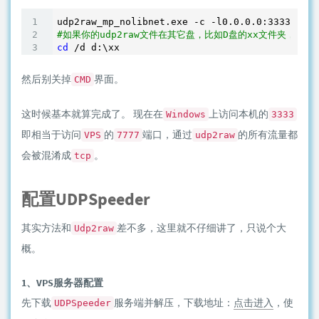
udp2raw_mp_nolibnet.exe -c -l0.0.0.0:3333  -r4
#如果你的udp2raw文件在其它盘，比如D盘的xx文件夹，则
cd
 /d d:\xx
然后别关掉
界面。
CMD
这时候基本就算完成了。 现在在
上访问本机的
Windows
3333
即相当于访问
的
端口，通过
的所有流量都
VPS
7777
udp2raw
会被混淆成
。
tcp
配置UDPSpeeder
其实方法和
差不多，这里就不仔细讲了，只说个大
Udp2raw
概。
1、VPS服务器配置
先下载
服务端并解压，下载地址：
点击进入
，使
UDPSpeeder