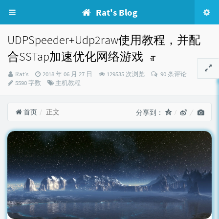
Rat's Blog
UDPSpeeder+Udp2raw使用教程，并配
合SSTap加速优化网络游戏
博
发
Rat's
2018 年 06 月 27 日
129535 次浏览
90 条评论
主：
布
分
5590 字数
主机教程
时
类：
间：
首页
正文
分享到：