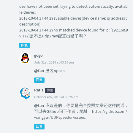
dev have not been set, trying to detect automatically, avaliab
le deives:
2018-10-04 17:44:29avaliable deives(device name: ip address ;
description):
2018-10-04 17:44:29no matched device found for ip: [192.168.9
9.172]是不是udp2raw配置出错了啊？
回复
gcgo
July 31st, 2019 at 03:14 pm
@fan
没装npcap
回复
Rat's
博主
October 4th, 2018 at 08:26 pm
@fan
应该是的，你要是完全按照文章还这样的话，
可以去Github问下作者，地址：https://github.com/
wangyu-/UDPspeeder/issues。
回复