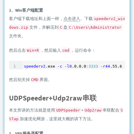
2、Win客户端配置
客户端下载地址和上面一样，
点击进入
。下载
speederv2_win
文件，并解压到
盘
dows.zip
C
C:\Users\Administrator
文件夹。
然后点击
，然后输入
，运行命令：
Win+R
cmd
speederv2
.exe
-c
-l0
.0
.0
.0
:3333
-r44
.55
.66
.77
:
然后别关掉
界面。
CMD
UDPSpeeder+Udp2raw串联
本文所讲的方法就是使用
+
串联配合
UDPSpeeder
Udp2raw
S
加速优化网游，这里就大概的讲下方法。
STap
1、VPS服务器配置