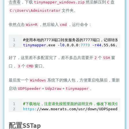
击查看
，下载
然后解压到
盘
tinymapper_windows.zip
C
文件夹。
C:\Users\Administrator
依然点击
，然后输入
，运行命令：
Win+R
cmd
#使用本地的7773端口转发服务器的7777端口，记得转发的
TC
tinymapper
.exe
-l0
.0
.0
.0
:7773
-r44
.55
.66
.77
:77
好了，这里差不多配置完了，差不多总共需要开
个
窗
2
SSH
口，
个
窗口。
3
CMD
最后发一个
系统下的懒人包，方便重启电脑后，重新
Windows
启动
+
+
。
UDPSpeeder
Udp2raw
tinymapper
#下载地址，注意请先按照里面的说明文件，修改下相关信息，再
https:
/
/www.moerats.com/usr
/down/
配置SSTap