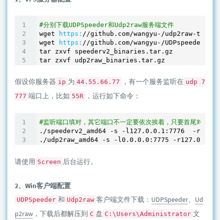
#分别下载UDPSpeeder和Udp2raw服务端文件
wget 
https:
/
/github.com/wangyu
-
/udp2raw-tunnel
wget 
https:
/
/github.com/wangyu
-
/UDPspeeder/rel
tar zxvf speederv2_binaries.tar.gz

tar zxvf udp2raw_binaries.tar.gz
假设你服务器
为
，有一个服务监听在
ip
44.55.66.77
udp 7
端口上，比如
，运行如下命令：
777
55R
#监听端口填对，其它端口不一定要依次挨着，只要首尾对应就
./speederv2_amd64 -s -l127
.0
.0
.1
:
7776
  -r127
.0
./udp2raw_amd64 -s -l0
.0
.0
.0
:
7775
 -r127
.0
.0
.1
:
请使用
后台运行。
Screen
2、Win客户端配置
和
客户端文件下载：
UDPSpeeder
、
Ud
UDPSpeeder
Udp2raw
p2raw
，下载后都解压到
盘
文
C
C:\Users\Administrator