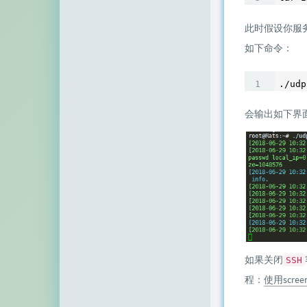
空白网络
此时假设你服
碧羽墨轩
如下命令：
echo少年
./udp
同乐儿
会输出如下界
SimpleZero博客
YekongTAT
华梦博客
挖站否
老周
至道小博
如果关闭
SSH
程：
使用scr