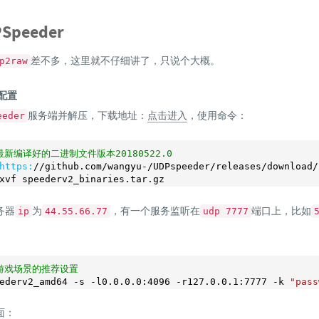
peeder
差不多，这里就不仔细讲了，只说个大概。
p2raw
器配置
服务端并解压，下载地址：
点击进入
，使用命令：
eeder
最新编译好的二进制文件版本20180522.0
https:
/
/github.com/wangyu
-
/UDPspeeder/releases
/download/
xvf speederv2_binaries.tar.gz
务器
为
，有一个服务监听在
端口上，比如
ip
44.55.66.77
udp 7777
游戏场景的推荐设置
ederv2_amd64 -s -l0
.0
.0
.0
:
4096
 -r127
.0
.0
.1
:
7777
 -k 
"pass
面：