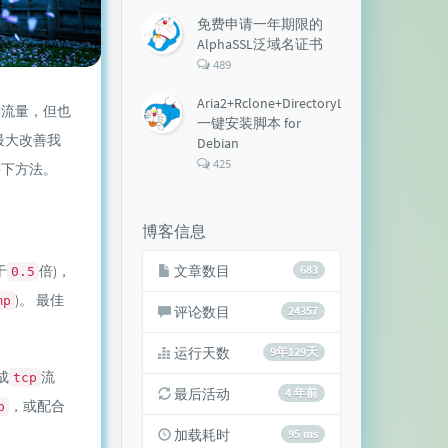
论
数：
免费申请一年期限的
AlphaSSL泛域名证书
评
489
论
数：
Aria2+Rclone+DirectoryLister+Aria2Ng
流量，但也
一键安装脚本 for
最大改善我
Debian
评
425
讲下方法。
论
数：
博客信息
于
倍)，
文章数目
683
0.5
)。 最佳
mp
评论数目
24357
运行天数
9年129天
成
流
tcp
最后活动
4 年前
，或配合
p
加载耗时
95 ms