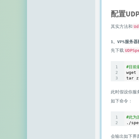
配置UDPS
其实方法和
Ud
1、VPS服务
先下载
UDPSp
#目前
wget 
tar z
此时假设你服
如下命令：
#此为
./spe
会输出如下界