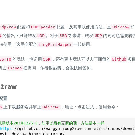
配置和
配置，及其串联使用方法。且
和
Udp2raw
UDPSpeeder
Udp2raw
的情况下只能转发
。对于
等来讲，转发
的同时也需要转
N
UDP
55R
UDP
法使用，这里会配合
一起使用。
tinyPortMapper
的玩法，也适用
，还有更多玩法可以去下面留的
项
SSTap
55R
Github
请去
栏提问，作者很热情，会很快回答你。
Issues
2raw
器配置
上下载服务端并解压
，地址：
点击进入
，使用命令：
S
Udp2raw
最新版本20180225.0，如果以后有更新的话，方法基本一样
https:
/
/github.com/wangyu
-
/udp2raw-tunnel/releases
/downl
xvf udp2raw_binaries.tar.gz