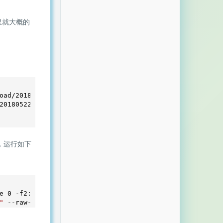
里就大概的
oad/
20180225.0
/udp2raw_binaries.tar.gz

20180522.0
/speederv2_binaries.tar.gz

，运行如下
e 
0
 -f2:
4
 --timeout 
1
"