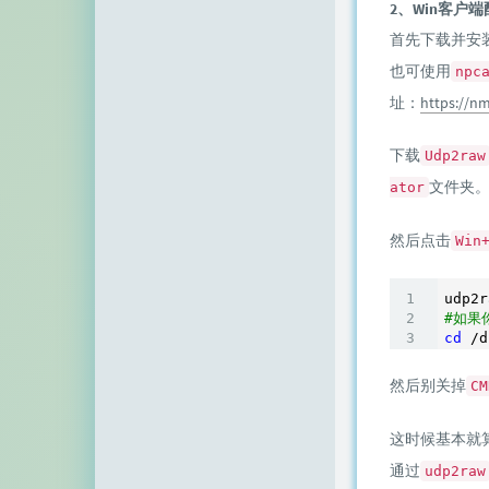
2、Win客户
首先下载并安
也可使用
npc
址：
https://n
下载
Udp2raw
文件夹
ator
然后点击
Win
udp2r
#如果
cd
 /d
然后别关掉
CM
这时候基本就
通过
udp2raw