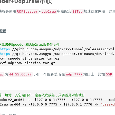
eder+Udp2raw串联
法就是使用
+
串联配合
加速优化网游，这
UDPSpeeder
Udp2raw
SSTap
器配置
载UDPSpeeder和Udp2raw服务端文件
https:
/
/github.com/wangyu
-
/udp2raw-tunnel/releases
/downl
https:
/
/github.com/wangyu
-
/UDPspeeder/releases
/download/
xvf speederv2_binaries.tar.gz

xvf udp2raw_binaries.tar.gz
为
，有一个服务监听在
端口上，比如
ip
44.55.66.77
udp 7777
55R
端口填对，其它端口不一定要依次挨着，只要首尾对应就行
ederv2_amd64 -s -l127
.0
.0
.1
:
7776
  -r127
.0
.0
.1
:
7777
 --mod
2raw_amd64 -s -l0
.0
.0
.0
:
7775
 -r127
.0
.0
.1
:
7776
 -k 
"passwd