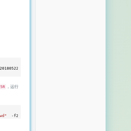
20180522.0
/speederv2_binaries.tar.gz

，运行
55R
wd"
  -f2:
4
 --timeout 
1