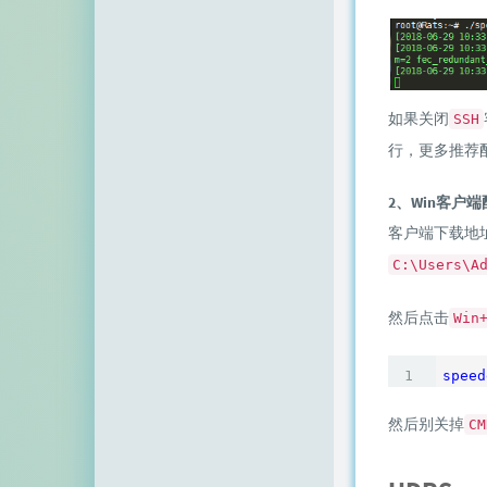
如果关闭
SSH
行，更多推荐
2、Win客户
客户端下载地
C:\Users\A
然后点击
Win
speed
然后别关掉
CM