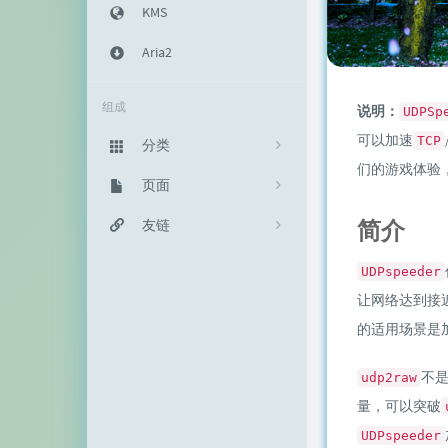
KMS
Aria2
组成
说明：
UDPSp
可以加速
TCP
分类
们的游戏体验
主机教程
页面
333
简介
建站知识
归档栏
友链
235
网络资源
投稿区
神代綺凜
102
UDPspeeder
让网络达到接
生活随笔
记事本
EFV视频转码
11
的适用场景是
链接库
赵容部落
不
udp2raw
留言板
主机博客
量，可以突破
关于我
南琴浪
UDPspeeder