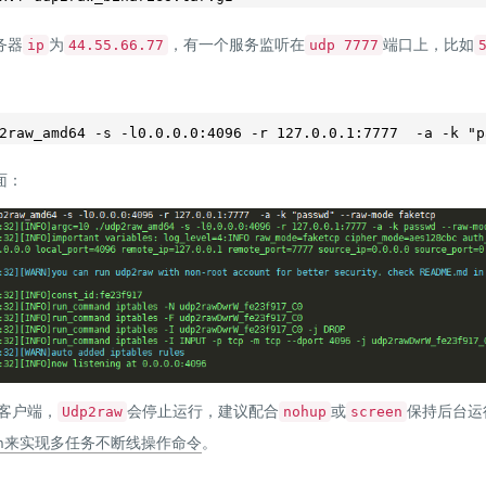
务器
为
，有一个服务监听在
端口上，比如
ip
44.55.66.77
udp 7777
2raw_amd64 -s -l0.0.0.0:4096 -r 127.0.0.1:7777  -a -k "p
面：
客户端，
会停止运行，建议配合
或
保持后台运
Udp2raw
nohup
screen
een来实现多任务不断线操作命令
。