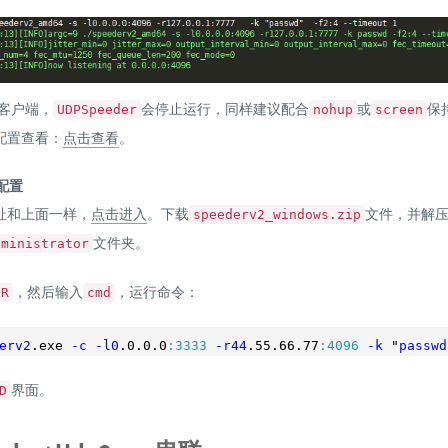
客户端，
会停止运行，同样建议配合
或
保
UDPSpeeder
nohup
screen
配置查看：
点击查看
。
端配置
址和上面一样，
点击进入
。下载
文件，并解
speederv2_windows.zip
文件夹。
dministrator
，然后输入
，运行命令：
+R
cmd
erv2
.exe
-c
-l0
.0
.0
.0
:3333
-r44
.55
.66
.77
:4096
-k
 "
passwd
界面。
D