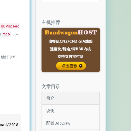
主机推荐
UDPspeed
发
，不
TCP
目地址进行
文章目录
简介
说明
配置Udp2raw
oad/
20180225.0
/udp2raw_binaries.tar.gz
