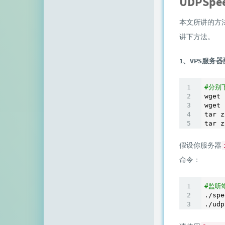
UDPSpe
本文所讲的方
讲下方法。
1、VPS服务
#分别下
wget 
wget 
tar z
tar z
假设你服务器
命令：
#监听
./spe
./udp