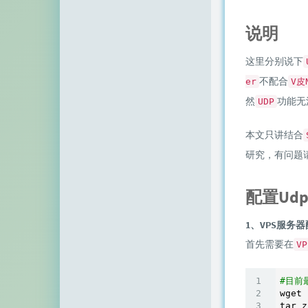
顶点网
说明
小z博客
这里分别说下
主机百科
不配合
er
V皮
田珊珊博客
然
功能无
UDP
友人C
本文只讲结合
千影博客
研究，有问题
萌虎
配置Udp
刺客博客
1、VPS服务
Noxxxx
首先需要在
VP
小石头博客
#目前
厘米天空
wget 
tar z