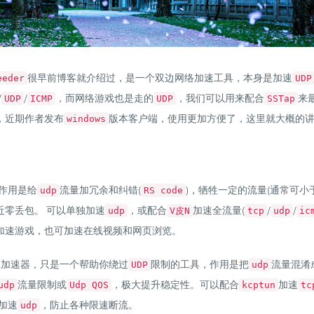
很早前博客就介绍过，是一个双边网络加速工具，本身是加速
eeder
UDP
/
/
，而网络游戏也是走的
，我们可以用来配合
来
UDP
ICMP
UDP
SSTap
，近期作者发布
版本客户端，使用更加方便了，这里就大概的
windows
作用是给
流量加冗余和纠错(
)，牺牲一定的流量(通常可小
udp
RS code
近零丢包。 可以单独加速
，或配合
加速全流量(
/
/
udp
V皮N
tcp
udp
ic
加速游戏，也可加速在线视频和网页浏览。
是加速器，只是一个帮助你绕过
限制的工具，作用是把
流量混淆
UDP
udp
流量限制或
，极大提升稳定性。可以配合
加速
udp
Udp QOS
kcptun
tc
加速
，防止各种限速断流。
udp