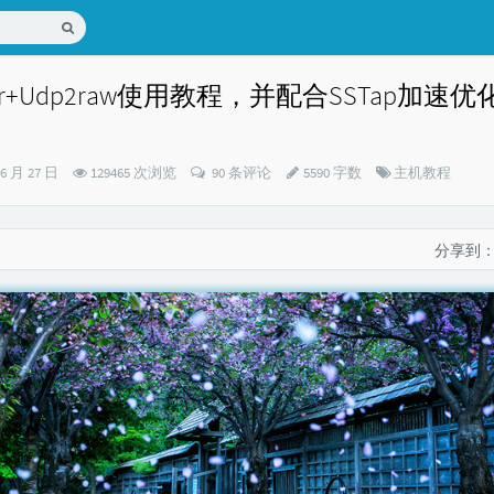
der+Udp2raw使用教程，并配合SSTap加速
分
06 月 27 日
129465 次浏览
90 条评论
5590 字数
主机教程
类：
分享到