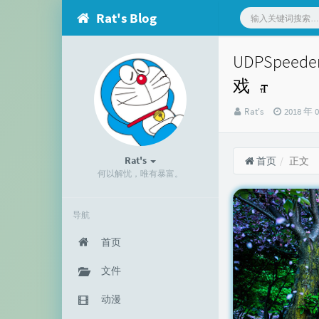
Rat's Blog
UDPSpee
戏
博
发
Rat's
2018 年 
主：
布
时
间：
Rat's
首页
正文
何以解忧，唯有暴富。
导航
首页
文件
动漫