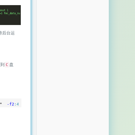
持后台运
压到
盘
C
"  
-f2
:4
--timeout
 1