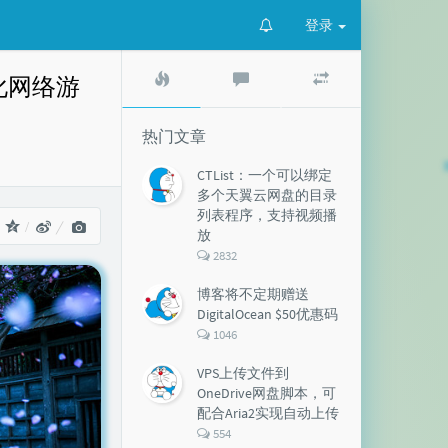
登录
热
最
随
优化网络游
门
新
机
文
评
文
章
论
章
热门文章
CTList：一个可以绑定
多个天翼云网盘的目录
列表程序，支持视频播
：
放
评
2832
论
数：
博客将不定期赠送
DigitalOcean $50优惠码
评
1046
论
数：
VPS上传文件到
OneDrive网盘脚本，可
配合Aria2实现自动上传
评
554