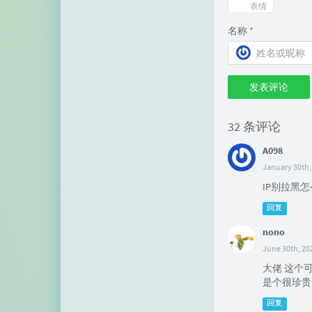
表情
名称
*
发表评论
32 条评论
A098
January 30th,
IP别拉黑
回复
nono
June 30th, 20
大佬 这个
是个很珍贵
回复