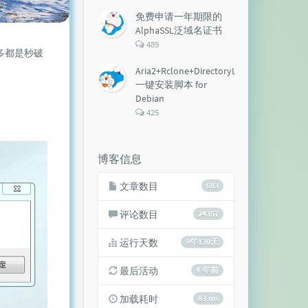
论
数：
免费申请一年期限的
AlphaSSL泛域名证书
评
489
多都是秒破
论
数：
Aria2+Rclone+DirectoryLister+Aria2Ng
一键安装脚本 for
Debian
评
425
论
数：
博客信息
文章数目
683
评论数目
24357
运行天数
9年130天
最后活动
4 年前
加载耗时
83 ms