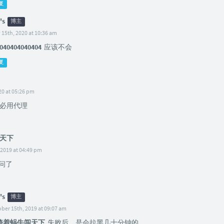
复
's
博主
 15th, 2020 at 10:36 am
040404040404
应该不会
复
20 at 05:26 pm
必用代理
天下
 2019 at 04:49 pm
访问了
's
博主
ber 15th, 2019 at 09:07 am
骑着蜗牛闯天下
失败后，是会拉黑几十分钟的。