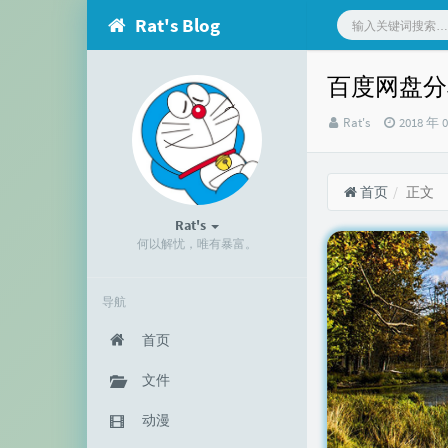
Rat's Blog
百度网盘分
博
发
Rat's
2018 年 
主：
布
时
间：
首页
正文
Rat's
何以解忧，唯有暴富。
导航
首页
文件
动漫