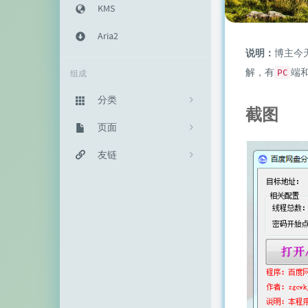
KMS
Aria2
说明：
博主今
解，有
端
PC
组成
分类
截图
主机教程
页面
333
建站知识
归档栏
友链
235
网络资源
投稿区
神代綺凜
102
生活随笔
记事本
EFV视频转码
11
链接库
赵容部落
留言板
主机博客
关于我
南琴浪