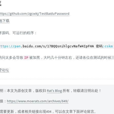
载
ttps://github.com/zgcwkj/TestBaiduPassword
地下载
序源码、可运行的程序：
https
://pan
.baidu.com/s/
17
BQQsnihlgcvNafW4IpFHA 密码
:cskm
访问太多会导致
被加黑，大约几十分钟左右，还请各位在测试的时候
IP
爱论坛
明：本文为原创文章，版权归
Rat's Blog
所有，转载请注明出处！
接：
https://www.moerats.com/archives/649/
需要更新，或者相关链接出现404，可以在文章下面评论留言。