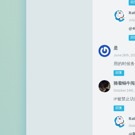
回
Rat
July
@4
回
是
June 26th, 20
用的时候务
回复
骑着蜗牛闯
October 14th,
IP被禁止
回复
Rat
Octo
@