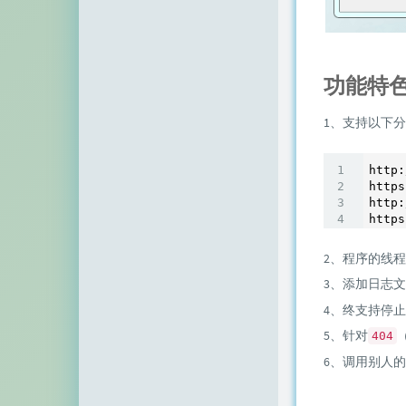
顶点网
小z博客
功能特
主机百科
1、支持以下
田珊珊博客
友人C
http:
https
千影博客
http:
https
萌虎
2、程序的线
刺客博客
3、添加日志
Noxxxx
4、终支持停
5、针对
404
小石头博客
6、调用别人的
厘米天空