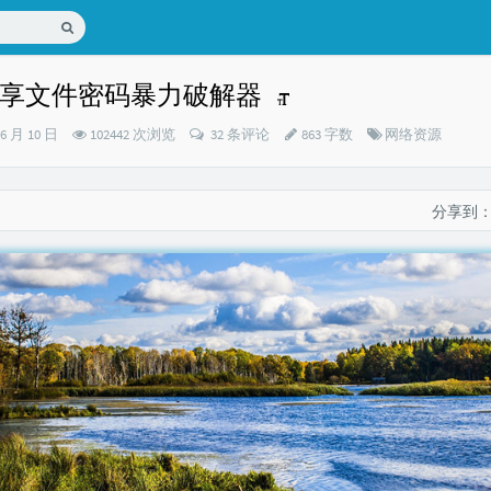
享文件密码暴力破解器
分
06 月 10 日
102442 次浏览
32 条评论
863 字数
网络资源
类：
分享到