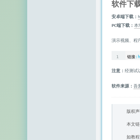
软件下
空白网络
碧羽墨轩
安卓端下载：
h
PC端下载：
本
echo少年
同乐儿
演示视频、程
SimpleZero博客
链接
:
YekongTAT
注意：
经测试
华梦博客
软件来源：
吾
挖站否
老周
版权声
至道小博
本文链
如教程