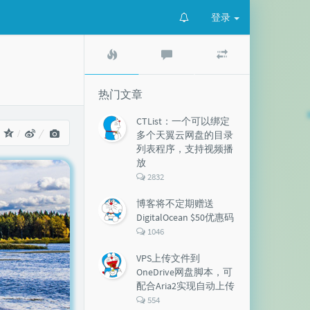
登录
热
最
随
门
新
机
文
评
文
章
论
章
热门文章
CTList：一个可以绑定
：
多个天翼云网盘的目录
列表程序，支持视频播
放
评
2832
论
数：
博客将不定期赠送
DigitalOcean $50优惠码
评
1046
论
数：
VPS上传文件到
OneDrive网盘脚本，可
配合Aria2实现自动上传
评
554