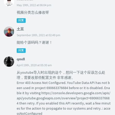
May 19th, 2022 at 06:04 pm
视频分类怎么修改呀
回复
土豆
September 28th, 2021 at 02:49 pm
能给个源码吗？谢谢！
回复
qmdl
April 19th, 2020 at 05:30 am
从youtube导入时出现的这个，想问一下这个应该怎么处
理，需要改那些配置文件 非常感谢。
Error 403 Access Not Configured. YouTube Data API has not b
een used in project 690663376684 before or it is disabled. Ena
ble it by visiting https://console.developers.google.com/apis/
api/youtube.googleapis.com/overview?project=69066337668
4 then retry. If you enabled this API recently, wait a few minut
es for the action to propagate to our systems and retry. : acce
ssNotConfigured