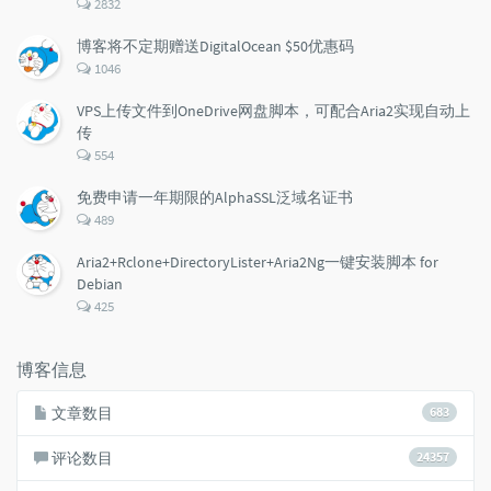
评
2832
论
数：
博客将不定期赠送DigitalOcean $50优惠码
评
1046
论
数：
VPS上传文件到OneDrive网盘脚本，可配合Aria2实现自动上
传
评
554
论
数：
免费申请一年期限的AlphaSSL泛域名证书
评
489
论
数：
Aria2+Rclone+DirectoryLister+Aria2Ng一键安装脚本 for
Debian
评
425
论
数：
博客信息
文章数目
683
评论数目
24357