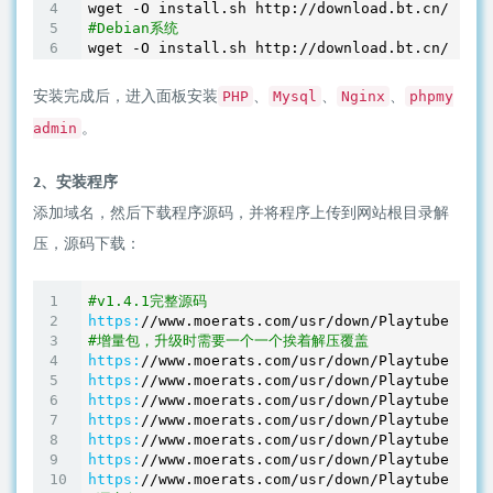
#Debian系统
安装完成后，进入面板安装
、
、
、
PHP
Mysql
Nginx
phpmy
。
admin
2、安装程序
添加域名，然后下载程序源码，并将程序上传到网站根目录解
压，源码下载：
#v1.4.1完整源码
https:
/
/www.moerats.com/usr
/down/
Playtube/play
#增量包，升级时需要一个一个挨着解压覆盖
https:
/
/www.moerats.com/usr
/down/
Playtube/play
https:
/
/www.moerats.com/usr
/down/
Playtube/play
https:
/
/www.moerats.com/usr
/down/
Playtube/play
https:
/
/www.moerats.com/usr
/down/
Playtube/play
https:
/
/www.moerats.com/usr
/down/
Playtube/play
https:
/
/www.moerats.com/usr
/down/
Playtube/play
https:
/
/www.moerats.com/usr
/down/
Playtube/play