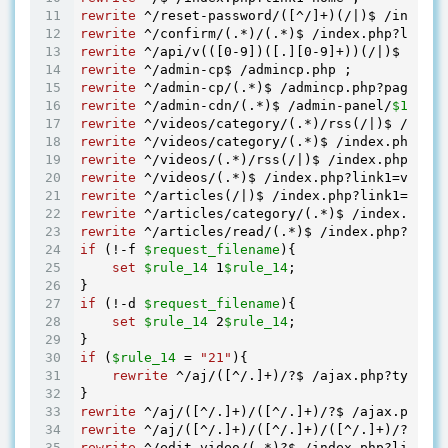
rewrite
 ^/reset-password/([^/]+)(/|)$
 /index.p
rewrite
 ^/confirm/(.*)/(.*)$
 /index.php?link1=
rewrite
 ^/api/v(([0-9])([.][0-9]+))(/|)$
 /api.
rewrite
 ^/admin-cp$
rewrite
 ^/admin-cp/(.*)$
 /admincp.php?page=
$1
rewrite
 ^/admin-cdn/(.*)$
 /admin-panel/
$1
last
rewrite
 ^/videos/category/(.*)/rss(/|)$
 /index
rewrite
 ^/videos/category/(.*)$
 /index.php?lin
rewrite
 ^/videos/(.*)/rss(/|)$
 /index.php?link
rewrite
 ^/videos/(.*)$
 /index.php?link1=videos
rewrite
 ^/articles(/|)$
rewrite
 ^/articles/category/(.*)$
 /index.php?l
rewrite
 ^/articles/read/(.*)$
 /index.php?link1
if
 (!-f 
$request_filename
){

set
$rule_14
1
$rule_14
;

if
 (!-d 
$request_filename
){

set
$rule_14
2
$rule_14
;

if
 (
$rule_14
 = 
"21"
){

rewrite
 ^/aj/([^/.]+)/?$
 /ajax.php?type=
$1
rewrite
 ^/aj/([^/.]+)/([^/.]+)/?$
 /ajax.php?ty
rewrite
 ^/aj/([^/.]+)/([^/.]+)/([^/.]+)/?$
 /aj
rewrite
 ^/edit-video/(.*)?$
 /index.php?link1=e