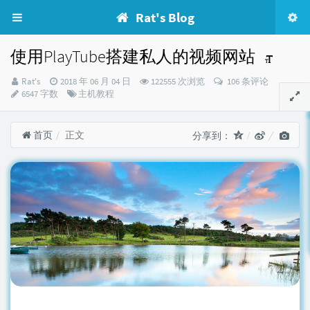
Rat's Blog
使用PlayTube搭建私人的视频网站
博
发
Rat's
2018 年 06 月 04 日
122555 次浏览
106 条评论
主：
布
分
6547 字数
主机教程
时
类：
间：
首页
正文
分享到：