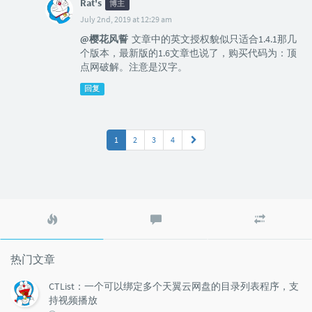
Rat's
博主
July 2nd, 2019 at 12:29 am
@樱花风誓
文章中的英文授权貌似只适合1.4.1那几
个版本，最新版的1.6文章也说了，购买代码为：顶
点网破解。注意是汉字。
回复
1
2
3
4
热
最
随
门
新
机
文
评
文
章
论
章
热门文章
CTList：一个可以绑定多个天翼云网盘的目录列表程序，支
持视频播放