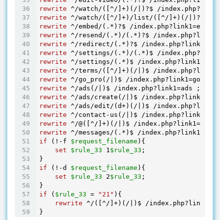
rewrite
 ^/watch/([^/]+)(/|)?$
 /index.php?link1
rewrite
 ^/watch/([^/]+)/list/([^/]+)(/|)?$
 /in
rewrite
 ^/embed/(.*)?$
 /index.php?link1=embed&
rewrite
 ^/resend/(.*)/(.*)?$
 /index.php?link1=
rewrite
 ^/redirect/(.*)?$
 /index.php?link1=
red
rewrite
 ^/settings/(.*)/(.*)$
 /index.php?link1
rewrite
 ^/settings/(.*)$
 /index.php?link1=sett
rewrite
 ^/terms/([^/]+)(/|)$
 /index.php?link1=
rewrite
 ^/go_pro(/|)$
rewrite
 ^/ads(/|)$
rewrite
 ^/ads/create(/|)$
rewrite
 ^/ads/edit/(d+)(/|)$
 /index.php?link1=
rewrite
 ^/contact-us(/|)$
rewrite
 ^/@([^/]+)(/|)$
 /index.php?link1=timel
rewrite
 ^/messages/(.*)$
 /index.php?link1=mess
if
 (!-f 
$request_filename
){

set
$rule_33
1
$rule_33
;

if
 (!-d 
$request_filename
){

set
$rule_33
2
$rule_33
;

if
 (
$rule_33
 = 
"21"
){

rewrite
 ^/([^/]+)(/|)$
 /index.php?link1=
$1