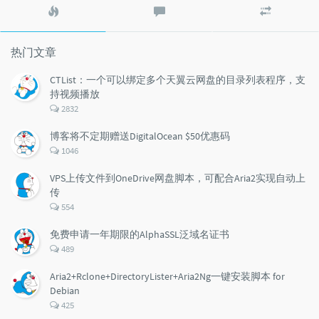
热
最
随
门
新
机
文
评
文
章
论
章
热门文章
CTList：一个可以绑定多个天翼云网盘的目录列表程序，支
持视频播放
评
2832
论
数：
博客将不定期赠送DigitalOcean $50优惠码
评
1046
论
数：
VPS上传文件到OneDrive网盘脚本，可配合Aria2实现自动上
传
评
554
论
数：
免费申请一年期限的AlphaSSL泛域名证书
评
489
论
数：
Aria2+Rclone+DirectoryLister+Aria2Ng一键安装脚本 for
Debian
评
425
论