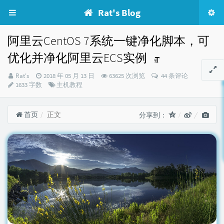
Rat's Blog
阿里云CentOS 7系统一键净化脚本，可
优化并净化阿里云ECS实例
博
发
Rat's
2018 年 05 月 13 日
63625 次浏览
44 条评论
主：
布
分
1633 字数
主机教程
时
类：
间：
首页
正文
分享到：