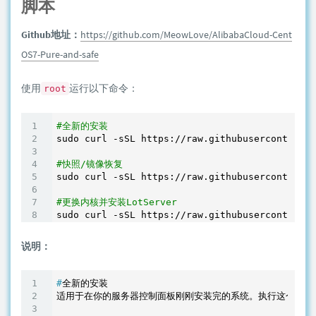
脚本
Github地址：
https://github.com/MeowLove/AlibabaCloud-Cent
OS7-Pure-and-safe
使用
运行以下命令：
root
#全新的安装
sudo curl -sSL https:
//raw
.githubusercontent.c
#快照/镜像恢复
sudo curl -sSL https:
//raw
.githubusercontent.c
#更换内核并安装LotServer
sudo curl -sSL https:
//raw
.githubusercontent.c
说明：
#
全新的安装