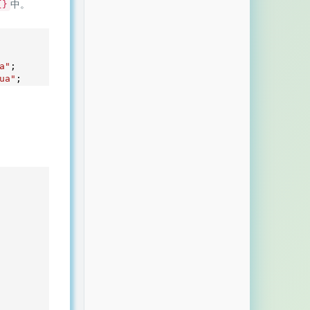
中。
{}
a"
ua"
;