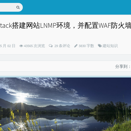
nStack搭建网站LNMP环境，并配置WAF防火
分
05 月 02 日
43565 次浏览
29 条评论
3830 字数
建站知识
类：
分享到