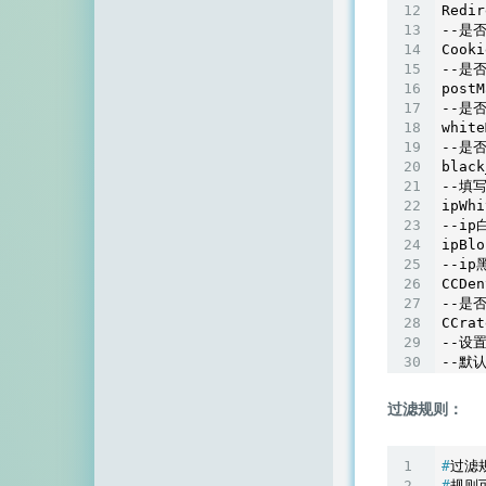
Redir
--是
Cooki
--是否
postM
--是否
white
--是否
black
--填
ipWhi
--i
ipBlo
--i
CCDen
--是
CCrat
--设
--默
过滤规则：
#
过滤规
#
规则