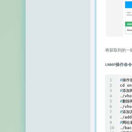
空白网络
碧羽墨轩
echo少年
同乐儿
SimpleZero博客
将获取到的一
YekongTAT
LNMP操作命
华梦博客
#
操作前
挖站否
#
添加
老周
#
删除
至道小博
#
添加
#
网站