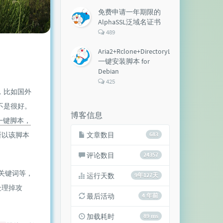
论
数：
免费申请一年期限的
AlphaSSL泛域名证书
评
489
论
数：
Aria2+Rclone+DirectoryLister+Aria2Ng
一键安装脚本 for
Debian
评
425
论
，比如国外
数：
不是很好。
博客信息
攻击一键脚本，
所以该脚本
文章数目
683
评论数目
24357
关键词等，
运行天数
9年127天
处理掉攻
最后活动
4 年前
加载耗时
89 ms