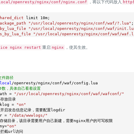
，将以下代码放入
local/openresty/nginx/conf/nginx.conf
http
hared_dict
 limit 
10m
ackage_path
"/usr/local/openresty/nginx/conf/waf/?.lua"
by_lua_file
"/usr/local/openresty/nginx/conf/waf/init.lu
s_by_lua_file
"/usr/local/openresty/nginx/conf/waf/waf.l
重启
，使其生效。
vice nginx restart
nginx
文件路径
local
参数，具体自己看着设置
ath = 
"/usr/local/openresty/nginx/conf/waf/wafconf/"
则存放目录

klog = 
"on"
否开启攻击信息记录，需要配置logdir

r = 
"/data/wwwlogs/"
存储目录，该目录需要用户自己新建，需要nginx用户的可写权限

ny=
"on"
拦截url访问
