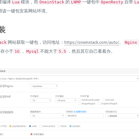
要编译
模块，而
的
一键包中
自带
Lua
OneinStack
LNMP
OpenResty
L
用该一键包安装网站环境。
装
网站获取一键包，访问地址：
https://oneinstack.com/auto/
。
ack
Nginx
内存小于
，
不能大于
，然后其它自己看着办。
1G
Mysql
5.5