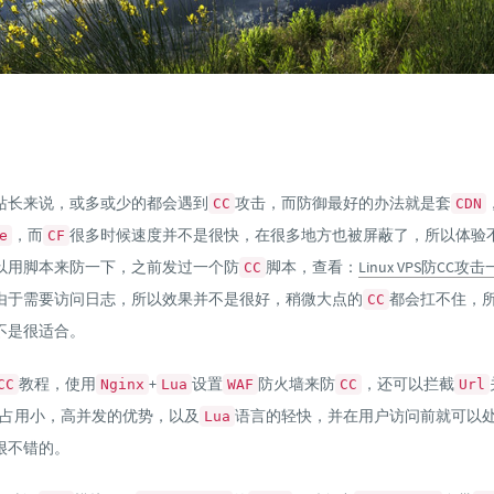
站长来说，或多或少的都会遇到
攻击，而防御最好的办法就是套
CC
CDN
，而
很多时候速度并不是很快，在很多地方也被屏蔽了，所以体验
e
CF
以用脚本来防一下，之前发过一个防
脚本，查看：
Linux VPS防CC
CC
由于需要访问日志，所以效果并不是很好，稍微大点的
都会扛不住，
CC
不是很适合。
教程，使用
+
设置
防火墙来防
，还可以拦截
CC
Nginx
Lua
WAF
CC
Url
占用小，高并发的优势，以及
语言的轻快，并在用户访问前就可以
Lua
很不错的。