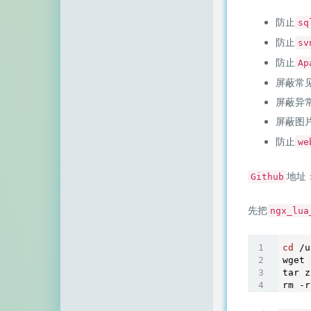
防止
sq
防止
sv
防止
Ap
屏蔽常
屏蔽异
屏蔽图
防止
we
地址
Github
先把
ngx_lua
cd
 /u
wget 
tar z