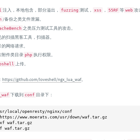
注入，本地包含，部分溢出，
测试，
，
等
攻
l
fuzzing
xss
55RF
web
/备份之类文件泄漏。
n
之类压力测试工具的攻击。
acheBench
见的扫描黑客工具，扫描器。
常的网络请求。
片附件类目录
执行权限。
php
上传。
bshell
：
https://github.com/loveshell/ngx_lua_waf
。
下载到
目录下：
_waf
conf
sr/local/openresty/nginx/conf

https://www.moerats.com/usr/down/waf.tar.gz

xf waf.tar.gz
