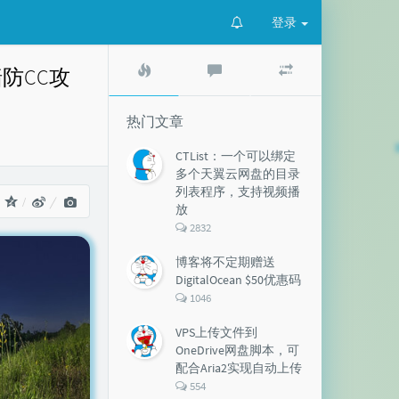
登录
热
最
随
墙防CC攻
门
新
机
文
评
文
章
论
章
热门文章
CTList：一个可以绑定
多个天翼云网盘的目录
列表程序，支持视频播
：
放
评
2832
论
数：
博客将不定期赠送
DigitalOcean $50优惠码
评
1046
论
数：
VPS上传文件到
OneDrive网盘脚本，可
配合Aria2实现自动上传
评
554