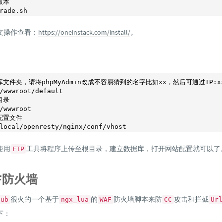
版本
rade.sh
文操作查看：
https://oneinstack.com/install/
。
库文件夹，请将phpMyAdmin改成不容易猜到的名字比如xx，然后可通过IP:
目录
配置文件
使用
工具将程序上传至根目录，建立数据库，打开网站配置就可以了
FTP
F防火墙
很火的一个基于
的
防火墙脚本来防
攻击和拦截
hub
ngx_lua
WAF
CC
Ur
下：