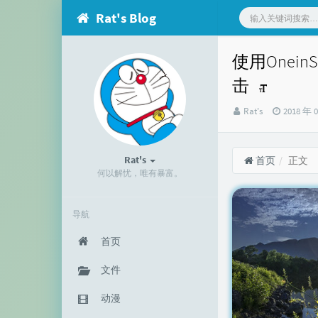
Rat's Blog
使用Onei
击
博
发
Rat's
2018 年 
主：
布
时
间：
Rat's
首页
正文
何以解忧，唯有暴富。
导航
首页
文件
动漫