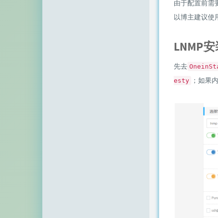
由于配置前需
顶点网
以博主建议使
小z博客
LNMP安
主机百科
先去
田珊珊博客
OneinSt
；如果
esty
友人C
千影博客
萌虎
刺客博客
Noxxxx
小石头博客
厘米天空