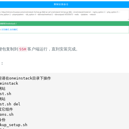
键包复制到
客户端运行，直到安装完成。
SSH
令：
请在oneinstack目录下操作
网站
网站
其它组件
备份