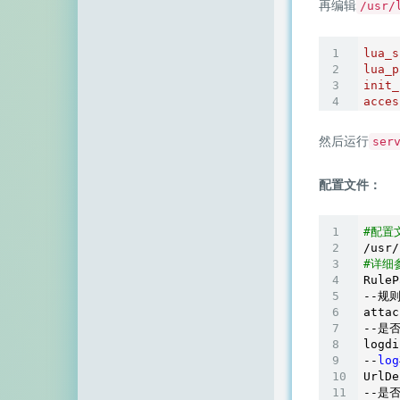
再编辑
/usr/
lua_s
lua_p
init_
acces
然后运行
ser
配置文件：
#配置
/usr/
#详细
RuleP
--规
attac
--是
logdi
--
log
UrlDe
--是否