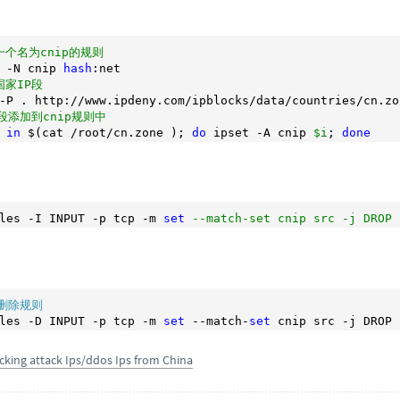
一个名为cnip的规则
 -N cnip 
hash
国家IP段
P段添加到cnip规则中
 
in
 $(cat /root/cn.zone ); 
do
 ipset -A cnip 
$i
; 
done
les -I INPUT -p tcp -m 
set
--match-set cnip src -j DROP
为删除规则
les -D INPUT -p tcp -m 
set
 --match-
set
cking attack Ips/ddos Ips from China