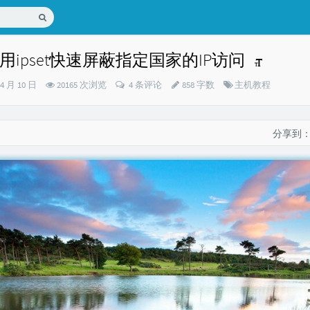
PS使用ipset快速屏蔽指定国家的IP访问
分
04 月 10 日
20165 次浏览
4 条评论
858 字数
主机教程
类：
分享到