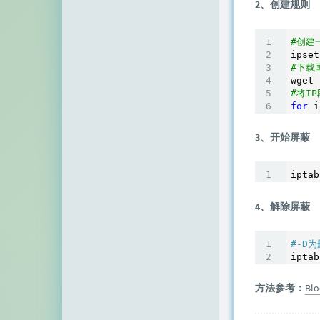
2、创建规则
顶点网
小z博客
#创建
ipset
#下载
主机百科
#将I
田珊珊博客
for
 i
友人C
3、开始屏蔽
千影博客
iptab
萌虎
4、解除屏蔽
刺客博客
Noxxxx
#-D
iptab
小石头博客
方法参考：
Blo
厘米天空