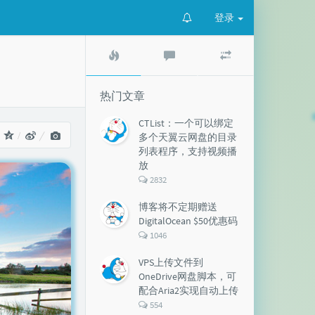
登录
热
最
随
门
新
机
文
评
文
章
论
章
热门文章
CTList：一个可以绑定
：
多个天翼云网盘的目录
列表程序，支持视频播
放
评
2832
论
数：
博客将不定期赠送
DigitalOcean $50优惠码
评
1046
论
数：
VPS上传文件到
OneDrive网盘脚本，可
配合Aria2实现自动上传
评
554