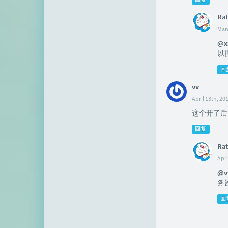
Rat
Marc
@x
以
回
vv
April 13th, 20
这个开了后，
回复
Rat
Apri
@v
务
回