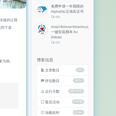
论
数：
免费申请一年期限的
AlphaSSL泛域名证书
评
489
快速的让我
论
数：
Aria2+Rclone+DirectoryLister+Aria2Ng
阻挡下攻
一键安装脚本 for
Debian
评
425
论
数：
博客信息
家为例。
文章数目
683
评论数目
24357
运行天数
9年129天
最后活动
4 年前
加载耗时
84 ms