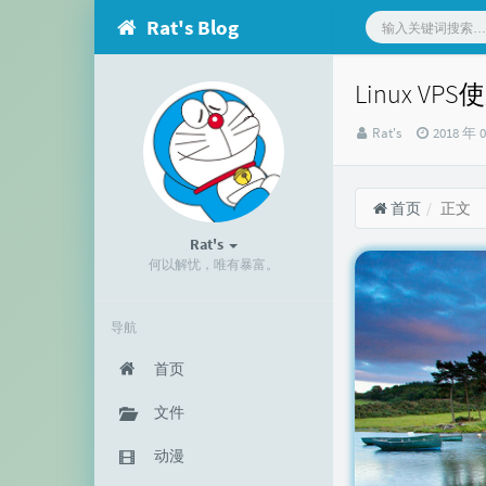
Rat's Blog
Linux V
博
发
Rat's
2018 年 
主：
布
时
间：
首页
正文
Rat's
何以解忧，唯有暴富。
导航
首页
文件
动漫