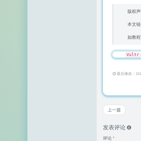
空白网络
版权声
碧羽墨轩
本文链
echo少年
如教程
同乐儿
SimpleZero博客
Vultr
YekongTAT
最后修改：2018 年 
华梦博客
挖站否
老周
上一篇
至道小博
发表评论
评论
*