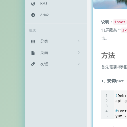
KMS
Aria2
说明：
ipset
们屏蔽某个
组成
IP
击。
分类
主机教程
页面
333
方法
建站知识
归档栏
友链
235
首先需要得到
网络资源
投稿区
神代綺凜
102
1、安装ipset
生活随笔
记事本
EFV视频转码
11
#
Deb
链接库
赵容部落
留言板
主机博客
#
Cen
关于我
南琴浪