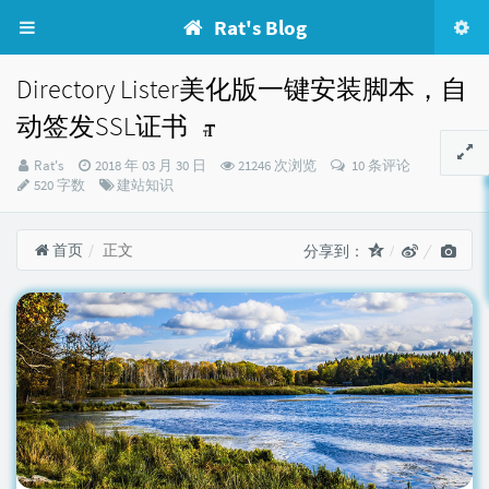
Rat's Blog
Directory Lister美化版一键安装脚本，自
动签发SSL证书
博
发
Rat's
2018 年 03 月 30 日
21246 次浏览
10 条评论
主：
布
分
520 字数
建站知识
时
类：
间：
首页
正文
分享到：