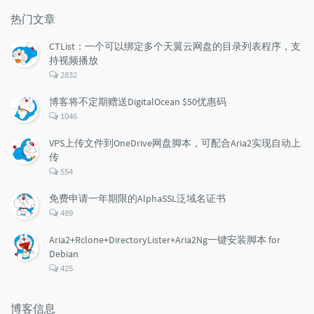
文
评
文
章
论
章
热门文章
CTList：一个可以绑定多个天翼云网盘的目录列表程序，支
持视频播放
评
2832
论
数：
博客将不定期赠送DigitalOcean $50优惠码
评
1046
论
数：
VPS上传文件到OneDrive网盘脚本，可配合Aria2实现自动上
传
评
554
论
数：
免费申请一年期限的AlphaSSL泛域名证书
评
489
论
数：
Aria2+Rclone+DirectoryLister+Aria2Ng一键安装脚本 for
Debian
评
425
论
数：
博客信息