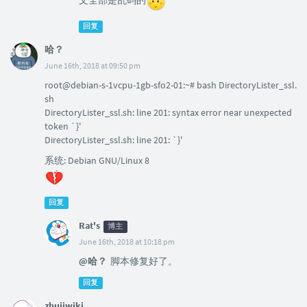
文全部是乱码的
回复
哈？
June 16th, 2018 at 09:50 pm
root@debian-s-1vcpu-1gb-sfo2-01:~# bash DirectoryLister_ssl.
sh
DirectoryLister_ssl.sh: line 201: syntax error near unexpected
token `}'
DirectoryLister_ssl.sh: line 201: `}'
系统: Debian GNU/Linux 8
回复
Rat's
博主
June 16th, 2018 at 10:18 pm
@哈？
脚本修复好了。
回复
zhujiwiki