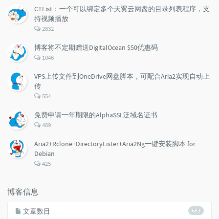
CTList：一个可以绑定多个天翼云网盘的目录列表程序，支
持视频播放
评
2832
论
数：
博客将不定期赠送DigitalOcean $50优惠码
评
1046
论
数：
VPS上传文件到OneDrive网盘脚本，可配合Aria2实现自动上
传
评
554
论
数：
免费申请一年期限的AlphaSSL泛域名证书
评
489
论
数：
Aria2+Rclone+DirectoryLister+Aria2Ng一键安装脚本 for
Debian
评
425
论
数：
博客信息
文章数目
683