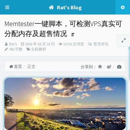
Rat's Blog
Memtester一键脚本，可检测VPS真实可
分配内存及超售情况
博
发
Rat's
2018 年 03 月 18 日
11710 次浏览
暂无评论
主：
布
分
760 字数
主机教程
时
类：
间：
首页
正文
分享到：