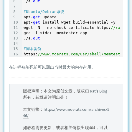
./a.
out
#Ubuntu/Debian系统
apt-
get
 update

apt-
get
 install wget build-essential -y

wget -N --no-check-certificate https:
//raw.git
gcc -l stdc++ memtester.cpp

./a.
out
#脚本备份
https:
//www.moerats.com/usr/shell/memtester.cp
在进程被杀死前可以测出当时最大的内存占用。
版权声明：本文为原创文章，版权归
Rat's Blog
所有，转载请注明出处！
本文链接：
https://www.moerats.com/archives/5
46/
如教程需要更新，或者相关链接出现404，可以