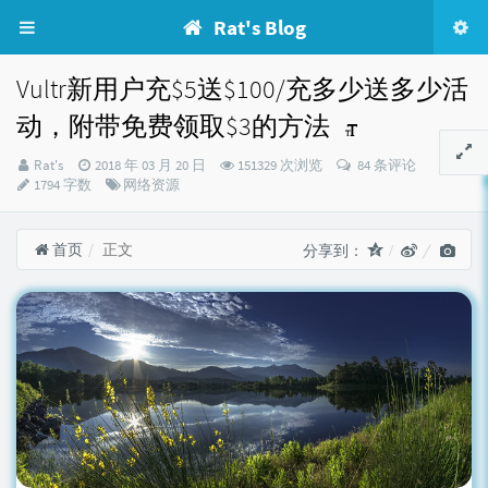
Rat's Blog
Vultr新用户充$5送$100/充多少送多少活
动，附带免费领取$3的方法
博
发
Rat's
2018 年 03 月 20 日
151329 次浏览
84 条评论
主：
布
分
1794 字数
网络资源
时
类：
间：
首页
正文
分享到：