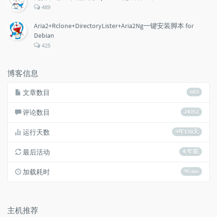
评
489
论
数：
Aria2+Rclone+DirectoryLister+Aria2Ng一键安装脚本 for
Debian
评
425
论
数：
博客信息
文章数目
683
评论数目
24357
运行天数
9年130天
最后活动
4 年前
加载耗时
95 ms
主机推荐