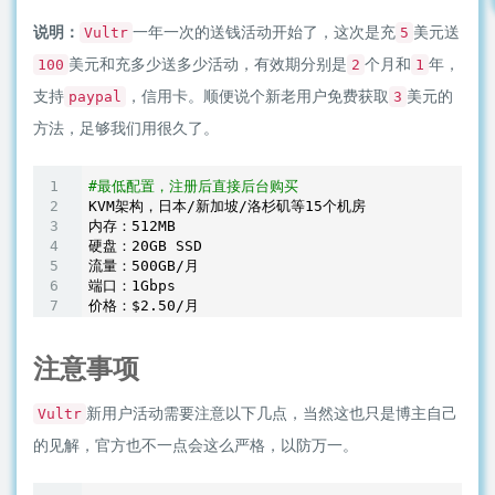
说明：
一年一次的送钱活动开始了，这次是充
美元送
Vultr
5
美元和充多少送多少活动，有效期分别是
个月和
年，
100
2
1
支持
，信用卡。顺便说个新老用户免费获取
美元的
paypal
3
方法，足够我们用很久了。
#最低配置，注册后直接后台购买
KVM架构，日本/新加坡/洛杉矶等
15
个机房

内存：
512
MB

硬盘：
20
GB SSD

流量：
500
GB/月

端口：
1
Gbps

价格：$2.
50
注意事项
新用户活动需要注意以下几点，当然这也只是博主自己
Vultr
的见解，官方也不一点会这么严格，以防万一。