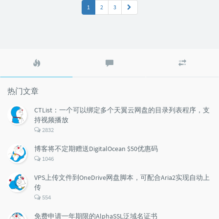
1
2
3
热
最
随
门
新
机
文
评
文
章
论
章
热门文章
CTList：一个可以绑定多个天翼云网盘的目录列表程序，支
持视频播放
评
2832
论
数：
博客将不定期赠送DigitalOcean $50优惠码
评
1046
论
数：
VPS上传文件到OneDrive网盘脚本，可配合Aria2实现自动上
传
评
554
论
数：
免费申请一年期限的AlphaSSL泛域名证书