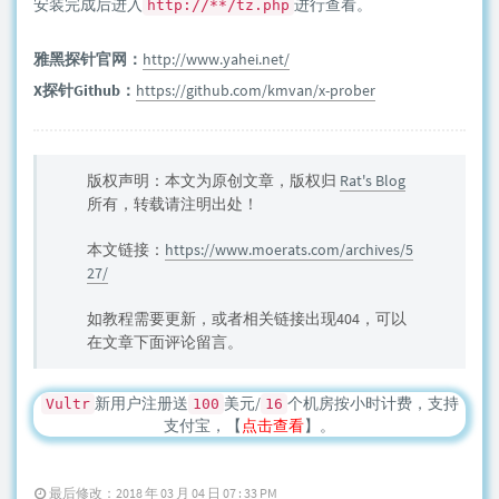
安装完成后进入
进行查看。
http://**/tz.php
雅黑探针官网：
http://www.yahei.net/
X探针Github：
https://github.com/kmvan/x-prober
版权声明：本文为原创文章，版权归
Rat's Blog
所有，转载请注明出处！
本文链接：
https://www.moerats.com/archives/5
27/
如教程需要更新，或者相关链接出现404，可以
在文章下面评论留言。
新用户注册送
美元/
个机房按小时计费，支持
Vultr
100
16
支付宝，【
点击查看
】。
最后修改：2018 年 03 月 04 日 07 : 33 PM