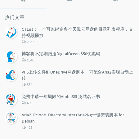
门
新
机
文
评
文
章
论
章
热门文章
CTList：一个可以绑定多个天翼云网盘的目录列表程序，支
持视频播放
评
2832
论
数：
博客将不定期赠送DigitalOcean $50优惠码
评
1046
论
数：
VPS上传文件到OneDrive网盘脚本，可配合Aria2实现自动上
传
评
554
论
数：
免费申请一年期限的AlphaSSL泛域名证书
评
489
论
数：
Aria2+Rclone+DirectoryLister+Aria2Ng一键安装脚本 for
Debian
评
425
论
数：