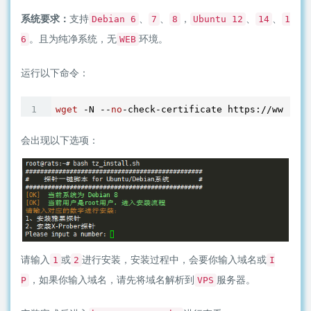
系统要求：
支持
、
、
，
、
、
Debian 6
7
8
Ubuntu 12
14
1
。且为纯净系统，无
环境。
6
WEB
运行以下命令：
wget
 -N --
no
-check-certificate https://www.moe
会出现以下选项：
请输入
或
进行安装，安装过程中，会要你输入域名或
1
2
I
，如果你输入域名，请先将域名解析到
服务器。
P
VPS