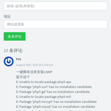
地址
发表评论
17 条评论
Poi
August 20th, 2020 at 11:04 pm
一键脚本没有安装LNMP
提示这个
E: Unable to locate package php5-apc
E: Package 'php5-curl' has no installation candidate
E: Package 'php5-gd' has no installation candidate
E: Unable to locate package php5-intl
E: Package 'php5-mcrypt' has no installation candidate
E: Package 'php5-mysql' has no installation candidate