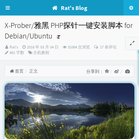
Rat's Blog
X-Prober/雅黑 PHP探针一键安装脚本 for
Debian/Ubuntu
博
发
Rat's
2018 年 03 月 04 日
31084 次浏览
17 条评论
主：
布
分
861 字数
主机教程
时
类：
间：
首页
正文
分享到：