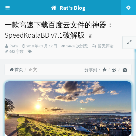
Rat's Blog
一款高速下载百度云文件的神器：
SpeedKoalaBD v7.1破解版
博
发
Rat's
2018 年 02 月 12 日
14459 次浏览
暂无评论
主：
布
分
962 字数
时
类：
间：
首页
正文
分享到：