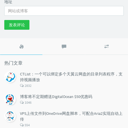
地址
发表评论
热
最
随
门
新
机
文
评
文
章
论
章
热门文章
CTList：一个可以绑定多个天翼云网盘的目录列表程序，支
持视频播放
评
2832
论
数：
博客将不定期赠送DigitalOcean $50优惠码
评
1046
论
数：
VPS上传文件到OneDrive网盘脚本，可配合Aria2实现自动上
传
评
554