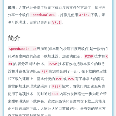
说明：
之前已经分享了很多下载百度云文件的方法了，这里再
分享一个软件
，好像是使用
下载，亲
SpeedKoalaBD
Aria2
测可以满速，目前已更新到
。
V7.1
简介
云加速(即早期的极速百度云软件)是一款专门
SpeedKoala BD
针对百度网盘的高速下载加速器。加速功能基于
技术和
P2SP
C
(内容分发网络)技术。
技术有效地把原本孤立的服务
DN
P2SP
器和其镜像资源以及
资源整合到了一起，在下载的稳定性
P2P
和下载的速度上，都比传统的
或
有了非常大的提高，
P2P
P2S
迅雷的加速原理就是采用了
技术，而我们的加速服务也
P2SP
使用了这项技术，同时通过
内容分发网络进一步为用户带
CDN
来酣畅淋漓的下载体验。这款超级快的百度网盘下载工具能真
正不限速满速下载，大家公认的目前最好用、最有效的第三方
百度网盘下载加速器客户端。