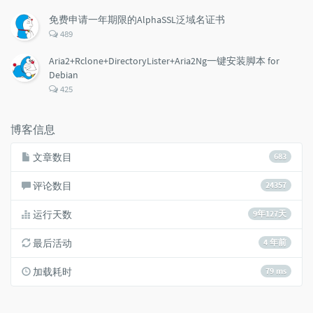
论
数：
免费申请一年期限的AlphaSSL泛域名证书
评
489
论
数：
Aria2+Rclone+DirectoryLister+Aria2Ng一键安装脚本 for
Debian
评
425
论
数：
博客信息
文章数目
683
评论数目
24357
运行天数
9年127天
最后活动
4 年前
加载耗时
79 ms