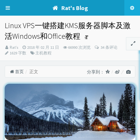
Rat's Blog
Linux VPS一键搭建KMS服务器脚本及激
活Windows和Office教程
博
发
Rat's
2018 年 02 月 11 日
66990 次浏览
34 条评论
主：
布
分
1629 字数
主机教程
时
类：
间：
首页
正文
分享到：