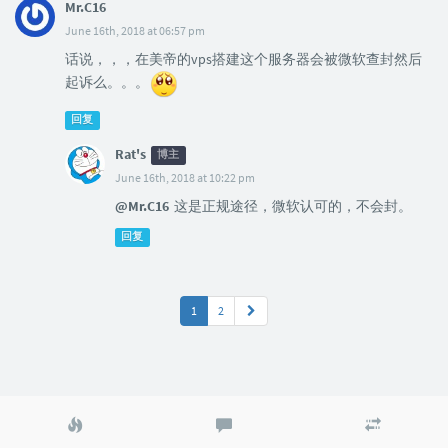
Mr.C16
June 16th, 2018 at 06:57 pm
话说，，，在美帝的vps搭建这个服务器会被微软查封然后
起诉么。。。
回复
Rat's
博主
June 16th, 2018 at 10:22 pm
@Mr.C16
这是正规途径，微软认可的，不会封。
回复
1
2
热
最
随
门
新
机