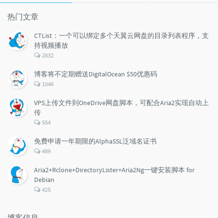
文
评
文
章
论
章
热门文章
CTList：一个可以绑定多个天翼云网盘的目录列表程序，支
持视频播放
评
2832
论
数：
博客将不定期赠送DigitalOcean $50优惠码
评
1046
论
数：
VPS上传文件到OneDrive网盘脚本，可配合Aria2实现自动上
传
评
554
论
数：
免费申请一年期限的AlphaSSL泛域名证书
评
489
论
数：
Aria2+Rclone+DirectoryLister+Aria2Ng一键安装脚本 for
Debian
评
425
论
数：
博客信息