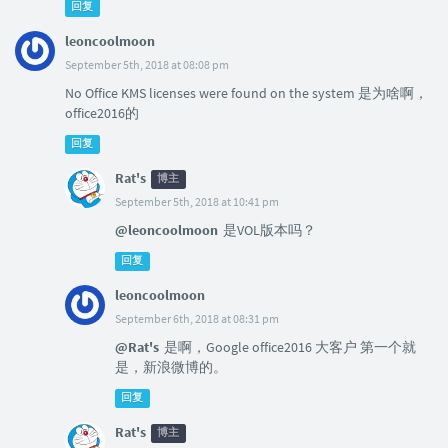
回复
leoncoolmoon
September 5th, 2018 at 08:08 pm
No Office KMS licenses were found on the system 是为啥啊，
office2016的
回复
Rat's
博主
September 5th, 2018 at 10:41 pm
@leoncoolmoon
是VOL版本吗？
回复
leoncoolmoon
September 6th, 2018 at 08:31 pm
@Rat's
是啊，Google office2016 大客户 第一个就
是，新浪微博的。
回复
Rat's
博主