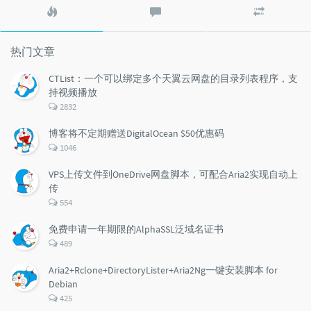
热
最
随
门
新
机
文
评
文
章
论
章
热门文章
CTList：一个可以绑定多个天翼云网盘的目录列表程序，支
持视频播放
评
2832
论
数：
博客将不定期赠送DigitalOcean $50优惠码
评
1046
论
数：
VPS上传文件到OneDrive网盘脚本，可配合Aria2实现自动上
传
评
554
论
数：
免费申请一年期限的AlphaSSL泛域名证书
评
489
论
数：
Aria2+Rclone+DirectoryLister+Aria2Ng一键安装脚本 for
Debian
评
425
论