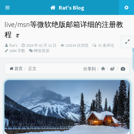
Rat's Blog
live/msn等微软绝版邮箱详细的注册教
程
博
发
Rat's
2018 年 02 月 11 日
115134 次浏览
31 条评论
主：
布
分
1084 字数
网络资源
时
类：
间：
首页
正文
分享到：