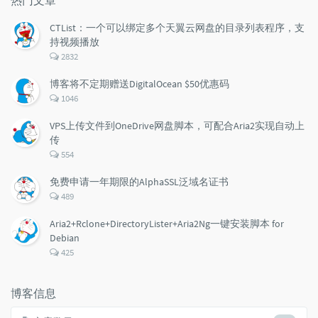
CTList：一个可以绑定多个天翼云网盘的目录列表程序，支
持视频播放
评
2832
论
数：
博客将不定期赠送DigitalOcean $50优惠码
评
1046
论
数：
VPS上传文件到OneDrive网盘脚本，可配合Aria2实现自动上
传
评
554
论
数：
免费申请一年期限的AlphaSSL泛域名证书
评
489
论
数：
Aria2+Rclone+DirectoryLister+Aria2Ng一键安装脚本 for
Debian
评
425
论
数：
博客信息