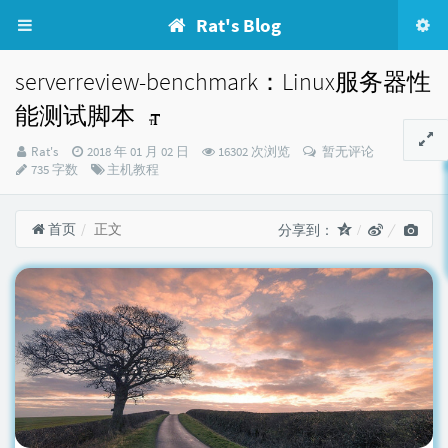
Rat's Blog
serverreview-benchmark：Linux服务器性
能测试脚本
博
发
Rat's
2018 年 01 月 02 日
16302 次浏览
暂无评论
主：
布
分
735 字数
主机教程
时
类：
间：
首页
正文
分享到：