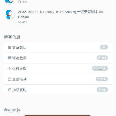
评
489
论
数：
Aria2+Rclone+DirectoryLister+Aria2Ng一键安装脚本 for
Debian
评
425
论
数：
博客信息
文章数目
683
评论数目
24357
运行天数
9年129天
最后活动
4 年前
加载耗时
84 ms
主机推荐