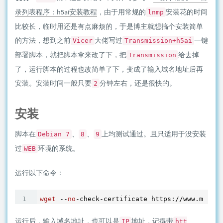
录列表程序：h5ai安装教程
，由于用常规的
安装花的时间
lnmp
比较长，临时用还是有点麻烦的，于是博主就想搞个安装简单
的方法，想到之前
大佬写过
一键
Vicer
Transmission+h5ai
部署脚本，就把脚本拿来改了下，把
给去掉
Transmission
了，运行脚本的过程也改简单了下，变成了输入域名地址后再
安装。安装时间一般只要
分钟左右，还是很快的。
2
安装
脚本在
、
、
上均测试通过。且只适用于没安装
Debian 7
8
9
过
环境的系统。
WEB
运行以下命令：
wget
 --
no
运行后，输入域名地址，也可以是
地址，记得带
IP
htt