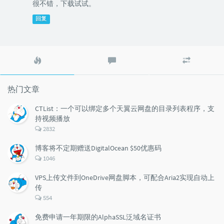
很不错，下载试试。
回复
热
最
随
门
新
机
文
评
文
章
论
章
热门文章
CTList：一个可以绑定多个天翼云网盘的目录列表程序，支
持视频播放
评
2832
论
数：
博客将不定期赠送DigitalOcean $50优惠码
评
1046
论
数：
VPS上传文件到OneDrive网盘脚本，可配合Aria2实现自动上
传
评
554
论
数：
免费申请一年期限的AlphaSSL泛域名证书