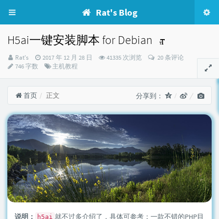
Rat's Blog
H5ai一键安装脚本 for Debian
博
发
Rat's
2017 年 12 月 28 日
41335 次浏览
20 条评论
主：
布
分
746 字数
主机教程
时
类：
间：
首页
正文
分享到：
说明：
就不过多介绍了，具体可参考：
一款不错的PHP目
h5ai