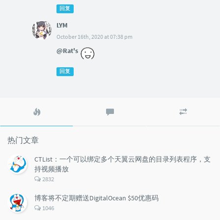
回复
LYM
October 16th, 2020 at 07:38 pm
@Rat's
回复
热
最
随
门
新
机
文
评
文
章
论
章
热门文章
CTList：一个可以绑定多个天翼云网盘的目录列表程序，支
持视频播放
评
2832
论
数：
博客将不定期赠送DigitalOcean $50优惠码
评
1046
论