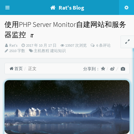
Rat's Blog
使用PHP Server Monitor自建网站和服务
器监控
博
发
Rat's
2017 年 10 月 17 日
13507 次浏览
6 条评论
主：
布
分
2510 字数
主机教程
建站知识
时
类：
间：
首页
正文
分享到：