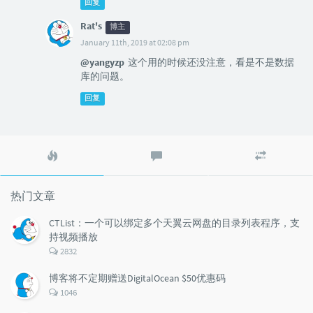
回复
Rat's
博主
January 11th, 2019 at 02:08 pm
@yangyzp
这个用的时候还没注意，看是不是数据
库的问题。
回复
热
最
随
门
新
机
文
评
文
章
论
章
热门文章
CTList：一个可以绑定多个天翼云网盘的目录列表程序，支
持视频播放
评
2832
论
数：
博客将不定期赠送DigitalOcean $50优惠码
评
1046
论