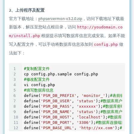
2、上传程序及配置
官方下载地址：
phpservermon-v3.2.0.zip
，访问下载地址下载最
新版本，解压至您站点根目录，访问
http://youdomain.co
根据提示填写数据库信息完成安装。如果不能
m/install.php
写入配置文件，可以手动将数据库信息添加到
做
config.php
法如下：
#复制配置文件
#修改配置文件
#填写数据库信息
define(
'PSM_DB_PREFIX'
, 
'monitor_'
);
#表前缀，保
define(
'PSM_DB_USER'
, 
'status'
);
#数据库用户
define(
'PSM_DB_PASS'
, 
'xxxxxxx'
);
#数据库密码
define(
'PSM_DB_NAME'
, 
'status'
);
#数据库用户名
define(
'PSM_DB_HOST'
, 
'localhost'
);
#数据库连接地
define(
'PSM_DB_PORT'
, 
'3306'
);
#数据库连接端口，一般
define(
'PSM_BASE_URL'
, 
'http://xx.com'
);
#网站地