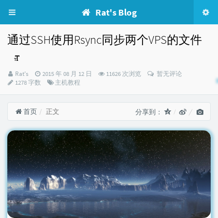
Rat's Blog
通过SSH使用Rsync同步两个VPS的文件
博
发
Rat's
2015 年 08 月 12 日
11626 次浏览
暂无评论
主：
布
分
1278 字数
主机教程
时
类：
间：
首页
正文
分享到：