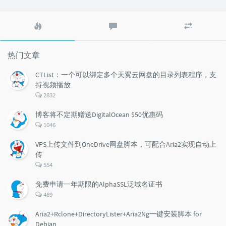
热
最
随
门
新
机
文
评
文
章
论
章
热门文章
CTList：一个可以绑定多个天翼云网盘的目录列表程序，支
持视频播放
评
2832
论
数：
博客将不定期赠送DigitalOcean $50优惠码
评
1046
论
数：
VPS上传文件到OneDrive网盘脚本，可配合Aria2实现自动上
传
评
554
论
数：
免费申请一年期限的AlphaSSL泛域名证书
评
489
论
数：
Aria2+Rclone+DirectoryLister+Aria2Ng一键安装脚本 for
Debian