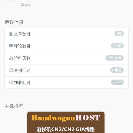
评
425
论
数：
博客信息
文章数目
683
评论数目
24357
运行天数
9年129天
最后活动
4 年前
加载耗时
77 ms
主机推荐