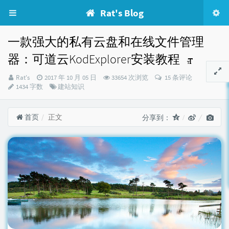
Rat's Blog
一款强大的私有云盘和在线文件管理
器：可道云KodExplorer安装教程
博
发
Rat's
2017 年 10 月 05 日
33654 次浏览
15 条评论
主：
布
分
1434 字数
建站知识
时
类：
间：
首页
正文
分享到：