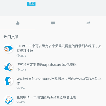
回复
热
最
随
门
新
机
文
评
文
章
论
章
热门文章
CTList：一个可以绑定多个天翼云网盘的目录列表程序，支
持视频播放
评
2832
论
数：
博客将不定期赠送DigitalOcean $50优惠码
评
1046
论
数：
VPS上传文件到OneDrive网盘脚本，可配合Aria2实现自动上
传
评
554
论
数：
免费申请一年期限的AlphaSSL泛域名证书
评
489
论