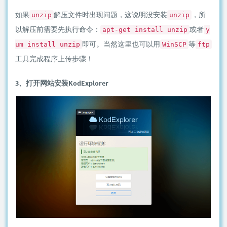
如果
解压文件时出现问题，这说明没安装
，所
unzip
unzip
以解压前需要先执行命令：
或者
apt-get install unzip
y
即可。当然这里也可以用
等
um install unzip
WinSCP
ftp
工具完成程序上传步骤！
3、打开网站安装KodExplorer