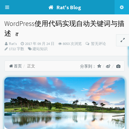
Rat's Blog
WordPress使用代码实现自动关键词与描
述
博
发
Rat's
2017 年 09 月 24 日
8053 次浏览
暂无评论
主：
布
分
1722 字数
建站知识
时
类：
间：
首页
正文
分享到：