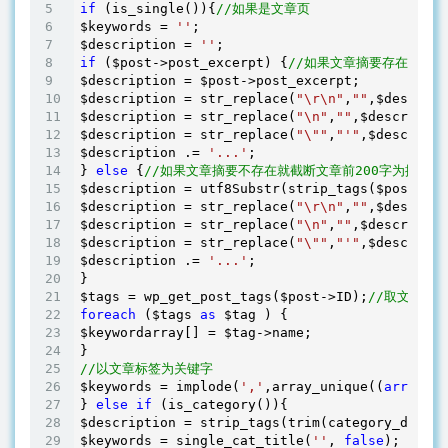
if
 (is_single()){
//如果是文章页
$keywords = 
''
; 

$description = 
''
if
 ($post->post_excerpt) {
//如果文章摘要存在就以
$description = $post->post_excerpt;

$description = str_replace(
"\r\n"
,
""
,$descript
$description = str_replace(
"\n"
,
""
,$descriptio
$description = str_replace(
"\""
,
"'"
,$descripti
$description .= 
'...'
;

} 
else
 {
//如果文章摘要不存在就截断文章前200字为描述
$description = utf8Substr(strip_tags($post->po
$description = str_replace(
"\r\n"
,
""
,$descript
$description = str_replace(
"\n"
,
""
,$descriptio
$description = str_replace(
"\""
,
"'"
,$descripti
$description .= 
'...'
;

} 

$tags = wp_get_post_tags($post->ID);
//取文章标
foreach
 ($tags 
as
 $tag ) {

$keywordarray[] = $tag->name;

//以文章标签为关键字
$keywords = implode(
','
,array_unique((
array
)$k
} 
else
if
 (is_category()){

$description = strip_tags(trim(category_descri
$keywords = single_cat_title(
''
, 
false
);
