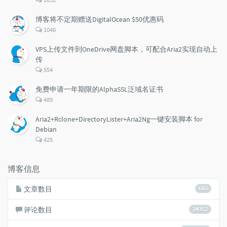
论
数：
博客将不定期赠送DigitalOcean $50优惠码
评
1046
论
数：
VPS上传文件到OneDrive网盘脚本，可配合Aria2实现自动上
传
评
554
论
数：
免费申请一年期限的AlphaSSL泛域名证书
评
489
论
数：
Aria2+Rclone+DirectoryLister+Aria2Ng一键安装脚本 for
Debian
评
425
论
数：
博客信息
文章数目
683
评论数目
24357