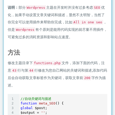
说明：
部分
主题在开发时并没有过多考虑
优
Wordpress
SEO
化，如果手动设置文章关键词和描述，显然不太明智，当然了
你完全可以使用插件来帮助你完成，比如
，
All in one seo
但是
有个原则是能用代码实现的就尽量不用插件，
Wordpress
可避免过多的消耗资源和影响站点速度。
方法
修改主题目录下
文件，添加下面的代码，注
functions.php
意
行与第
行修改为您自己网站的关键词和描述,添加代码
43
44
后会自动获取文章标签作为关键词，获取文章前
字作为描
200
述。
//自动关键词与描述
function
meta_SEO
()
global
 $post;

$output = 
''