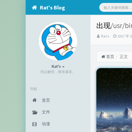
Rat's Blog
出现/usr/bin
博
发
Rat's
2017 年 
主：
布
时
间：
首页
正文
Rat's
何以解忧，唯有暴富。
导航
首页
文件
动漫