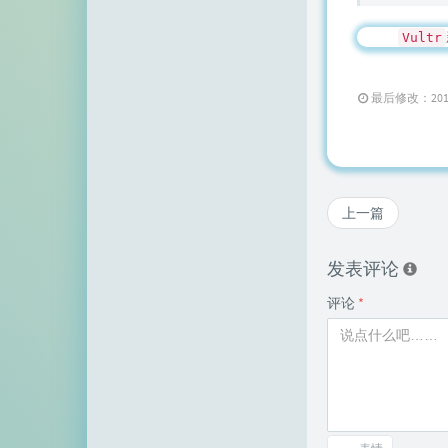
顶点网
Vultr
小z博客
主机百科
最后修改：2017 年 
田珊珊博客
友人C
上一篇
千影博客
萌虎
发表评论
刺客博客
评论
*
Noxxxx
小石头博客
厘米天空