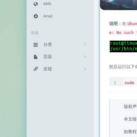
KMS
Aria2
说明：
在
Ubu
组成
e: No such 
分类
主机教程
页面
333
然后运行以下
建站知识
归档栏
友链
235
网络资源
投稿区
神代綺凜
102
sudo
生活随笔
记事本
EFV视频转码
11
链接库
赵容部落
版权声
留言板
主机博客
本文链
关于我
南琴浪
如教程