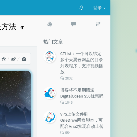
登录
热
最
随
误解决方法
门
新
机
文
评
文
章
论
章
热门文章
CTList：一个可以绑定
：
多个天翼云网盘的目录
列表程序，支持视频播
放
评
2832
论
数：
博客将不定期赠送
DigitalOcean $50优惠码
评
1046
论
数：
VPS上传文件到
OneDrive网盘脚本，可
配合Aria2实现自动上传
评
554