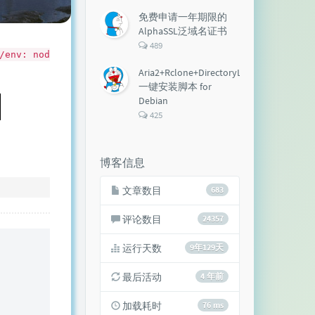
论
数：
免费申请一年期限的
AlphaSSL泛域名证书
评
489
/env: nod
论
数：
Aria2+Rclone+DirectoryLister+Aria2Ng
一键安装脚本 for
Debian
评
425
论
数：
博客信息
文章数目
683
评论数目
24357
运行天数
9年129天
最后活动
4 年前
加载耗时
76 ms