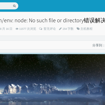
/env: node: No such file or directory错
分
08 月 16 日
11577 次浏览
暂无评论
254 字数
主机教程
类：
分享到