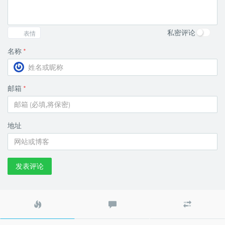
私密评论
表情
名称
*
邮箱
*
地址
发表评论
热
最
随
门
新
机
文
评
文