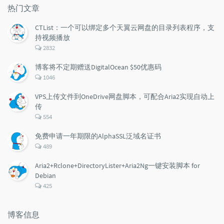
章
论
章
热门文章
CTList：一个可以绑定多个天翼云网盘的目录列表程序，支
持视频播放
评
2832
论
数：
博客将不定期赠送DigitalOcean $50优惠码
评
1046
论
数：
VPS上传文件到OneDrive网盘脚本，可配合Aria2实现自动上
传
评
554
论
数：
免费申请一年期限的AlphaSSL泛域名证书
评
489
论
数：
Aria2+Rclone+DirectoryLister+Aria2Ng一键安装脚本 for
Debian
评
425
论
数：
博客信息