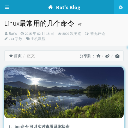
Rat's Blog
Linux最常用的几个命令
博
发
Rat's
2015 年 02 月 18 日
8009 次浏览
暂无评论
主：
布
分
774 字数
主机教程
时
类：
间：
首页
正文
分享到：
1、top命令 可以实时查看系统状态