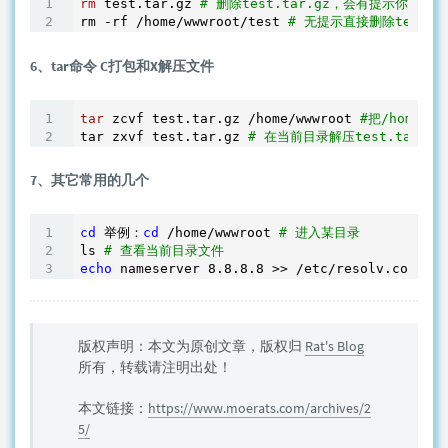
rm
 test.tar.gz 
# 删除test.tar.gz，会有提示你确认 
rm -rf /home/wwwroot/test 
# 无提示直接删除test
6、tar命令 C打包和X解压文件
tar
 zcvf test.tar.gz /home/wwwroot 
#把/home/w
tar zxvf test.tar.gz 
# 在当前目录解压test.tar.gz
7、其它常用的几个
cd
 举例：
cd
 /home/wwwroot 
# 进入某目录
ls 
# 查看当前目录文件
echo
 nameserver 8.8.8.8 >> /etc/resolv.conf 
#
版权声明：本文为原创文章，版权归
Rat's Blog
所有，转载请注明出处！
本文链接：
https://www.moerats.com/archives/2
5/