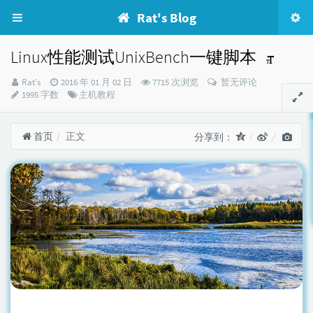
Rat's Blog
Linux性能测试UnixBench一键脚本
博
发
Rat's
2016 年 01 月 02 日
7715 次浏览
暂无评论
主：
布
分
1995 字数
主机教程
时
类：
间：
首页
正文
分享到：