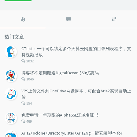
热
最
随
门
新
机
文
评
文
章
论
章
热门文章
CTList：一个可以绑定多个天翼云网盘的目录列表程序，支
持视频播放
评
2832
论
数：
博客将不定期赠送DigitalOcean $50优惠码
评
1046
论
数：
VPS上传文件到OneDrive网盘脚本，可配合Aria2实现自动上
传
评
554
论
数：
免费申请一年期限的AlphaSSL泛域名证书
评
489
论
数：
Aria2+Rclone+DirectoryLister+Aria2Ng一键安装脚本 for