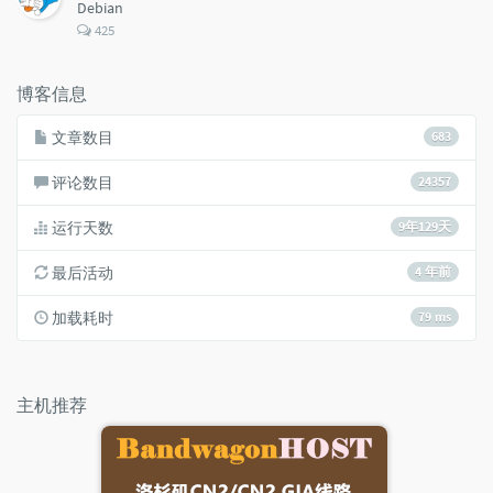
Debian
评
425
论
数：
博客信息
文章数目
683
评论数目
24357
运行天数
9年129天
最后活动
4 年前
加载耗时
79 ms
主机推荐