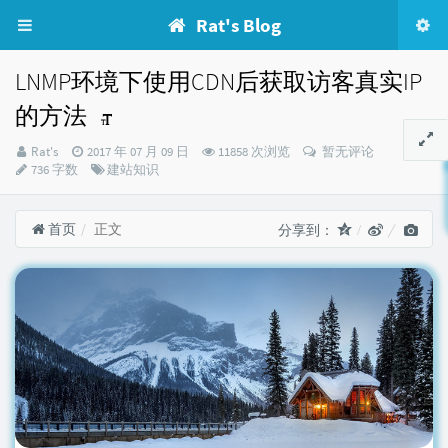
Rat's Blog
LNMP环境下使用CDN后获取访客真实IP
的方法
博
发
Rat's
2017 年 07 月 09 日
11858 次浏览
暂无评论
主：
布
分
736 字数
建站知识
时
类：
间：
首页
正文
分享到：