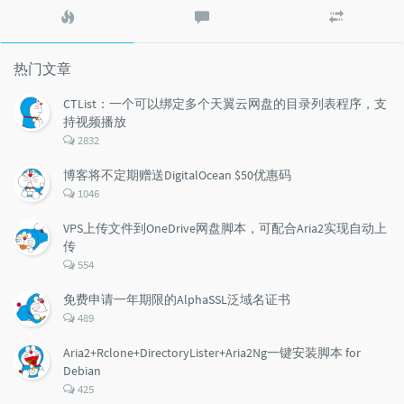
热
最
随
门
新
机
文
评
文
章
论
章
热门文章
CTList：一个可以绑定多个天翼云网盘的目录列表程序，支
持视频播放
评
2832
论
数：
博客将不定期赠送DigitalOcean $50优惠码
评
1046
论
数：
VPS上传文件到OneDrive网盘脚本，可配合Aria2实现自动上
传
评
554
论
数：
免费申请一年期限的AlphaSSL泛域名证书
评
489
论
数：
Aria2+Rclone+DirectoryLister+Aria2Ng一键安装脚本 for
Debian
评
425
论