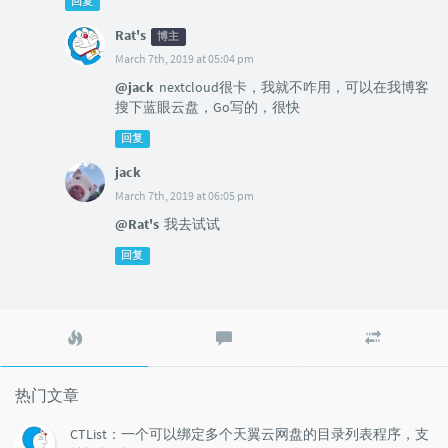
回复
Rat's
博主
March 7th, 2019 at 05:04 pm
@jack
nextcloud很卡，我就不咋用，可以在我博客
搜下蓝眼云盘，Go写的，很快
回复
jack
March 7th, 2019 at 06:05 pm
@Rat's
我去试试
回复
热
最
随
门
新
机
文
评
文
章
论
章
热门文章
CTList：一个可以绑定多个天翼云网盘的目录列表程序，支