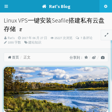
Rat's Blog
Linux VPS一键安装Seafile搭建私有云盘
存储
博
发
Rat's
2017 年 06 月 27 日
25227 次浏览
7 条评论
主：
布
分
1055 字数
建站知识
时
类：
间：
首页
正文
分享到：