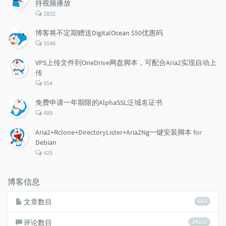
持视频播放
评
2832
论
数：
博客将不定期赠送DigitalOcean $50优惠码
评
1046
论
数：
VPS上传文件到OneDrive网盘脚本，可配合Aria2实现自动上
传
评
554
论
数：
免费申请一年期限的AlphaSSL泛域名证书
评
489
论
数：
Aria2+Rclone+DirectoryLister+Aria2Ng一键安装脚本 for
Debian
评
425
论
数：
博客信息
文章数目
683
评论数目
24357