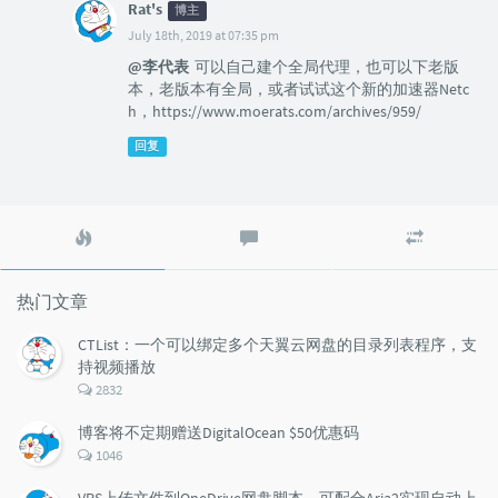
Rat's
博主
July 18th, 2019 at 07:35 pm
@李代表
可以自己建个全局代理，也可以下老版
本，老版本有全局，或者试试这个新的加速器Netc
h，https://www.moerats.com/archives/959/
回复
热
最
随
门
新
机
文
评
文
章
论
章
热门文章
CTList：一个可以绑定多个天翼云网盘的目录列表程序，支
持视频播放
评
2832
论
数：
博客将不定期赠送DigitalOcean $50优惠码
评
1046
论
数：