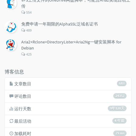
VPS上传文件到OneDrive网盘脚本，可配合Aria2实现自动上
传
评
554
论
数：
免费申请一年期限的AlphaSSL泛域名证书
评
489
论
数：
Aria2+Rclone+DirectoryLister+Aria2Ng一键安装脚本 for
Debian
评
425
论
数：
博客信息
文章数目
683
评论数目
24357
运行天数
9年128天
最后活动
4 年前
加载耗时
79 ms