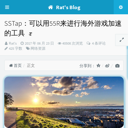
Rat's Blog
SSTap：可以用55R来进行海外游戏加速
的工具
博
发
Rat's
2017 年 06 月 23 日
40508 次浏览
4 条评论
主：
布
分
425 字数
网络资源
时
类：
间：
首页
正文
分享到：