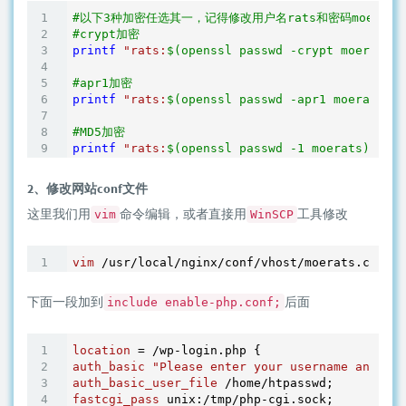
#以下3种加密任选其一，记得修改用户名rats和密码moerats
#crypt加密
printf
"rats:
$(openssl passwd -crypt moerats)
\
#apr1加密
printf
"rats:
$(openssl passwd -apr1 moerats)
\n
#MD5加密
printf
"rats:
$(openssl passwd -1 moerats)
\n"
2、修改网站conf文件
这里我们用
命令编辑，或者直接用
工具修改
vim
WinSCP
vim
下面一段加到
后面
include enable-php.conf;
location
auth_basic
"Please enter your username and pas
auth_basic_user_file
fastcgi_pass