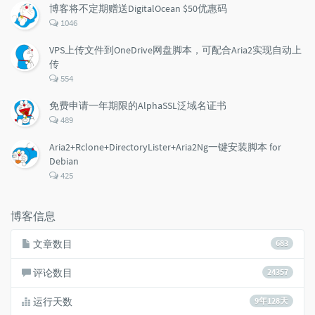
数：
博客将不定期赠送DigitalOcean $50优惠码
评
1046
论
数：
VPS上传文件到OneDrive网盘脚本，可配合Aria2实现自动上
传
评
554
论
数：
免费申请一年期限的AlphaSSL泛域名证书
评
489
论
数：
Aria2+Rclone+DirectoryLister+Aria2Ng一键安装脚本 for
Debian
评
425
论
数：
博客信息
文章数目
683
评论数目
24357
运行天数
9年128天