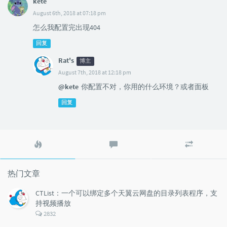
kete
August 6th, 2018 at 07:18 pm
怎么我配置完出现404
回复
Rat's
博主
August 7th, 2018 at 12:18 pm
@kete
你配置不对，你用的什么环境？或者面板
回复
热
最
随
门
新
机
文
评
文
章
论
章
热门文章
CTList：一个可以绑定多个天翼云网盘的目录列表程序，支
持视频播放
评
2832
论