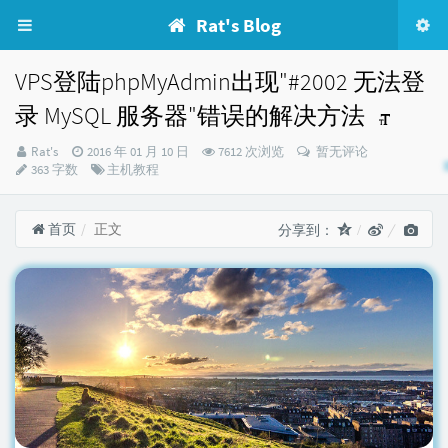
Rat's Blog
VPS登陆phpMyAdmin出现"#2002 无法登
录 MySQL 服务器"错误的解决方法
博
发
Rat's
2016 年 01 月 10 日
7612 次浏览
暂无评论
主：
布
分
363 字数
主机教程
时
类：
间：
首页
正文
分享到：