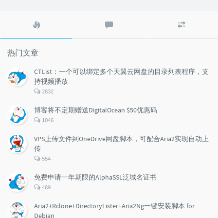
热
最
随
门
新
机
文
评
文
章
论
章
热门文章
CTList：一个可以绑定多个天翼云网盘的目录列表程序，支
持视频播放
评
2832
论
数：
博客将不定期赠送DigitalOcean $50优惠码
评
1046
论
数：
VPS上传文件到OneDrive网盘脚本，可配合Aria2实现自动上
传
评
554
论
数：
免费申请一年期限的AlphaSSL泛域名证书
评
489
论
数：
Aria2+Rclone+DirectoryLister+Aria2Ng一键安装脚本 for
Debian