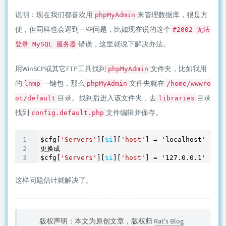
说明：现在我们都喜欢用
来管理数据库，很是方
phpMyAdmin
便，但同样也会遇到一些问题，比如现在说的这个
#2002 无法
错误，这里就说下解决办法。
登录 MySQL 服务器
用WinSCP或其它FTP工具找到
文件夹，比如我用
phpMyAdmin
的
一键包，那么
文件夹就在
lnmp
phpMyAdmin
/home/wwwro
目录。找到后进入该文件夹，去
目录
ot/default
libraries
找到
文件编辑并保存。
config.default.php
$cfg[
'Servers'
][
$i
][
'host'
] = 'localhost';

更换成

$cfg[
'Servers'
][
$i
][
'host'
这样问题估计就解决了。
版权声明：本文为原创文章，版权归
Rat's Blog