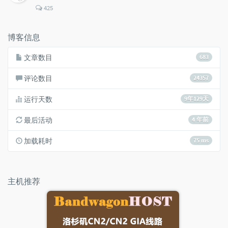
评
425
论
数：
博客信息
文章数目
683
评论数目
24357
运行天数
9年129天
最后活动
4 年前
加载耗时
75 ms
主机推荐