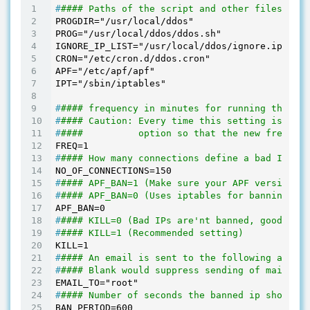
#
#### Paths of the script and other files
PROGDIR="/usr/local/ddos"

PROG="/usr/local/ddos/ddos.sh"

IGNORE_IP_LIST="/usr/local/ddos/ignore.ip.list
CRON="/etc/cron.d/ddos.cron"

APF="/etc/apf/apf"

#
#### frequency in minutes for running the scr
#
#### Caution: Every time this setting is chan
#
####          option so that the new frequenc
#
#### How many connections define a bad IP Ind
#
#### APF_BAN=1 (Make sure your APF version is
#
#### APF_BAN=0 (Uses iptables for banning ips
#
#### KILL=0 (Bad IPs are'nt banned, good for 
#
#### KILL=1 (Recommended setting)
#
#### An email is sent to the following addres
#
#### Blank would suppress sending of mails
#
#### Number of seconds the banned ip should r