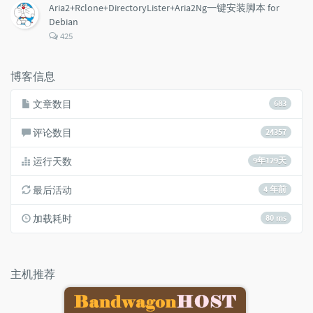
数：
Aria2+Rclone+DirectoryLister+Aria2Ng一键安装脚本 for
Debian
评
425
论
数：
博客信息
文章数目
683
评论数目
24357
运行天数
9年129天
最后活动
4 年前
加载耗时
80 ms
主机推荐