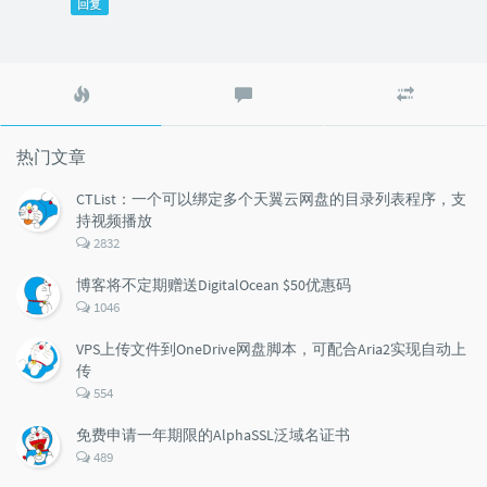
回复
热
最
随
门
新
机
文
评
文
章
论
章
热门文章
CTList：一个可以绑定多个天翼云网盘的目录列表程序，支
持视频播放
评
2832
论
数：
博客将不定期赠送DigitalOcean $50优惠码
评
1046
论
数：
VPS上传文件到OneDrive网盘脚本，可配合Aria2实现自动上
传
评
554
论
数：
免费申请一年期限的AlphaSSL泛域名证书
评
489
论