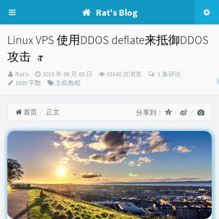
Rat's Blog
Linux VPS 使用DDOS deflate来抵御DDOS
攻击
博
发
Rat's
2015 年 08 月 03 日
15140 次浏览
1 条评论
主：
布
分
1639 字数
主机教程
时
类：
间：
首页
正文
分享到：