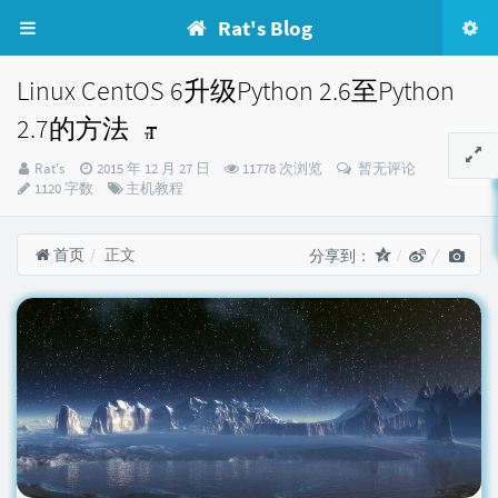
Rat's Blog
Linux CentOS 6升级Python 2.6至Python
2.7的方法
博
发
Rat's
2015 年 12 月 27 日
11778 次浏览
暂无评论
主：
布
分
1120 字数
主机教程
时
类：
间：
首页
正文
分享到：