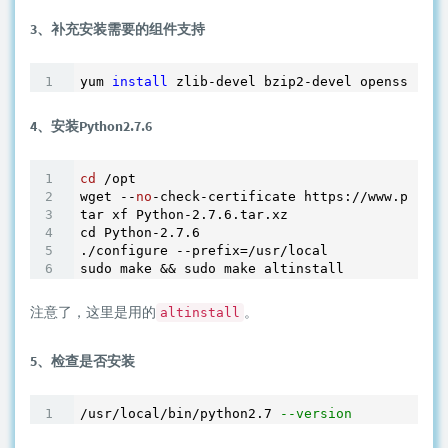
3、补充安装需要的组件支持
yum 
install
4、安装Python2.7.6
cd
 /opt

wget --
no
-check-certificate https://www.python
tar xf Python-
2
.
7
.
6
.tar.xz

cd Python-
2
.
7
.
6
./configure --prefix=/usr/local

注意了，这里是用的
。
altinstall
5、检查是否安装
/usr/local/bin/python2.7 
--version