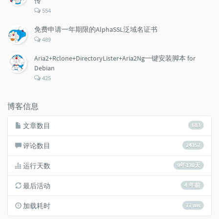
传
评
554
论
数：
免费申请一年期限的AlphaSSL泛域名证书
评
489
论
数：
Aria2+Rclone+DirectoryLister+Aria2Ng一键安装脚本 for
Debian
评
425
论
数：
博客信息
文章数目
683
评论数目
24357
运行天数
9年130天
最后活动
4 年前
加载耗时
77 ms