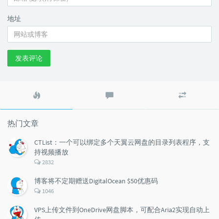
地址
发表评论
热
最
随
门
新
机
文
评
文
章
论
章
热门文章
CTList：一个可以绑定多个天翼云网盘的目录列表程序，支
持视频播放
评
2832
论
数：
博客将不定期赠送DigitalOcean $50优惠码
评
1046
论
数：
VPS上传文件到OneDrive网盘脚本，可配合Aria2实现自动上