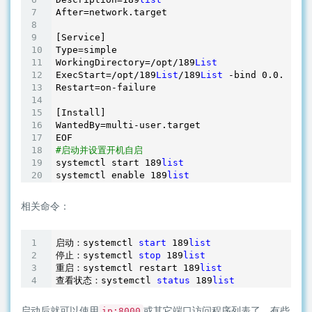
After=network.target

[Service]

Type=simple

WorkingDirectory=/opt/
189
List
ExecStart=/opt/
189
List
/
189
List
 -bind 
0.0
.0
.0
 -
Restart=on-failure

[Install]

WantedBy=multi-user.target

#启动并设置开机自启
systemctl start 
189
list
systemctl enable 
189
list
相关命令：
启动：systemctl 
start
189
list
停止：systemctl 
stop
189
list
重启：systemctl restart 
189
list
查看状态：systemctl 
status
189
list
启动后就可以使用
或其它端口访问程序列表了，有些
ip:8000