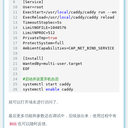
[Service]

User=root

ExecStart=/usr/
local
/caddy/caddy run --environ
ExecReload=/usr/
local
/caddy/caddy reload --con
TimeoutStopSec=5s

LimitNOFILE=1048576

LimitNPROC=512

PrivateTmp=
true
ProtectSystem=full

AmbientCapabilities=CAP_NET_BIND_SERVICE

[Install]

WantedBy=multi-user.target

EOF

#启动并设置开机自启
systemctl start caddy

systemctl 
enable
就可以打开域名进行访问了。
最后更多功能和参数还在调试中，后续放出来；使用过程中有
也可以随时反馈。
BUG