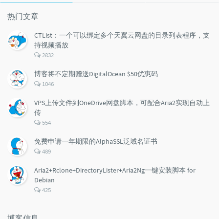
文
评
文
章
论
章
热门文章
CTList：一个可以绑定多个天翼云网盘的目录列表程序，支
持视频播放
评
2832
论
数：
博客将不定期赠送DigitalOcean $50优惠码
评
1046
论
数：
VPS上传文件到OneDrive网盘脚本，可配合Aria2实现自动上
传
评
554
论
数：
免费申请一年期限的AlphaSSL泛域名证书
评
489
论
数：
Aria2+Rclone+DirectoryLister+Aria2Ng一键安装脚本 for
Debian
评
425
论
数：
博客信息