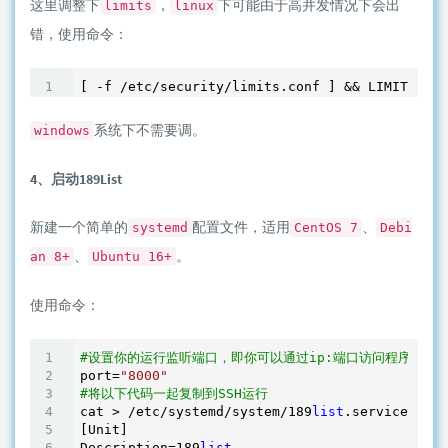
这里调整下
，
下可能由于高并发情况下会出
limits
linux
错，使用命令：
[ -f /etc/security/limits.conf ] && LIMIT=
'262
系统下不需要调。
windows
4、启动189List
新建一个简单的
配置文件，适用
、
systemd
CentOS 7
Debi
、
。
an 8+
Ubuntu 16+
使用命令：
#设置你的运行监听端口，即你可以通过ip:端口访问程序，这里
port=
"8000"
#将以下代码一起复制到SSH运行
cat > /etc/systemd/system/
189
list
.service <<EO
[Unit]

Description=
189
list