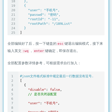
  },

  {

"user"
: 
"手机号"
,

"passwd"
: 
"密码"
,

"rootId"
: 
"-11"
,

"rootPath"
: 
"/189List"
全部编辑好了后，按一下键盘的
键退出编辑模式，接下来
esc
输入英文
，
键确定，即保存退出。
:wq
enter
全部配置参数详情参考，可根据需求自行加入：
#json文件格式标准中规定最后一行数据没有逗号.
[

  {

"disable"
: 
false
,

// 是否关闭该配置
"user"
: 
"手机号"
,
