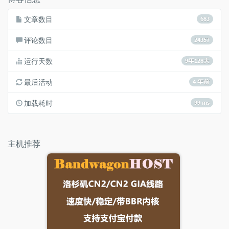
文章数目
683
评论数目
24357
运行天数
9年128天
最后活动
4 年前
加载耗时
99 ms
主机推荐