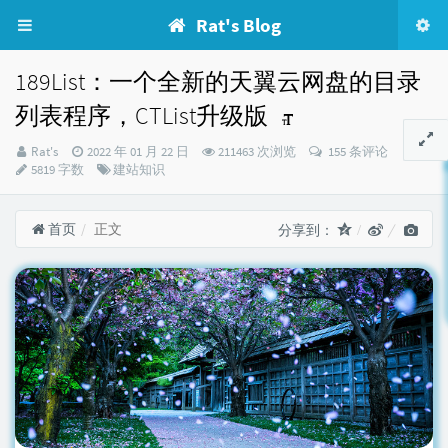
Rat's Blog
189List：一个全新的天翼云网盘的目录
列表程序，CTList升级版
博
发
Rat's
2022 年 01 月 22 日
211463 次浏览
155 条评论
主：
布
分
5819 字数
建站知识
时
类：
间：
首页
正文
分享到：