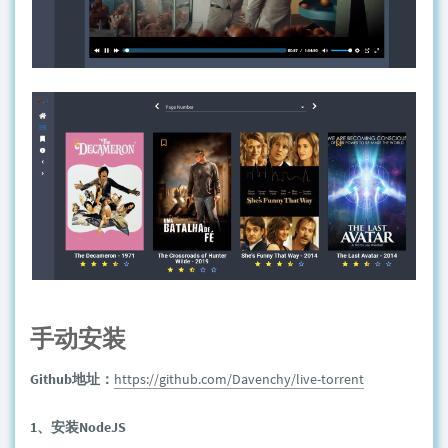
手动安装
Github地址：
https://github.com/Davenchy/live-torrent
1、安装NodeJS