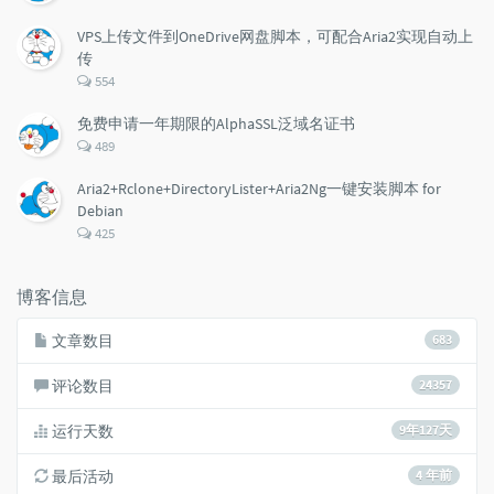
论
数：
VPS上传文件到OneDrive网盘脚本，可配合Aria2实现自动上
传
评
554
论
数：
免费申请一年期限的AlphaSSL泛域名证书
评
489
论
数：
Aria2+Rclone+DirectoryLister+Aria2Ng一键安装脚本 for
Debian
评
425
论
数：
博客信息
文章数目
683
评论数目
24357
运行天数
9年127天
最后活动
4 年前