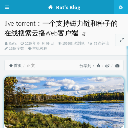
Rat's Blog
live-torrent：一个支持磁力链和种子的
在线搜索云播Web客户端
博
发
Rat's
2020 年 04 月 09 日
153888 次浏览
75 条评论
主：
布
分
1950 字数
主机教程
时
类：
间：
首页
正文
分享到：