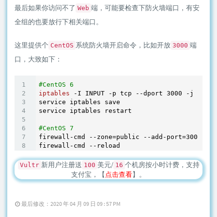
最后如果你访问不了
端，可能要检查下防火墙端口，有安
Web
全组的也要放行下相关端口。
这里提供个
系统防火墙开启命令，比如开放
端
CentOS
3000
口，大致如下：
#CentOS 6
iptables
 -I INPUT -p tcp --dport 
3000
 -j ACCEP
service iptables save

service iptables restart

#CentOS 7
firewall-cmd --zone=public --add-port=
3000
/tcp
新用户注册送
美元/
个机房按小时计费，支持
Vultr
100
16
支付宝，【
点击查看
】。
最后修改：2020 年 04 月 09 日 09 : 57 PM