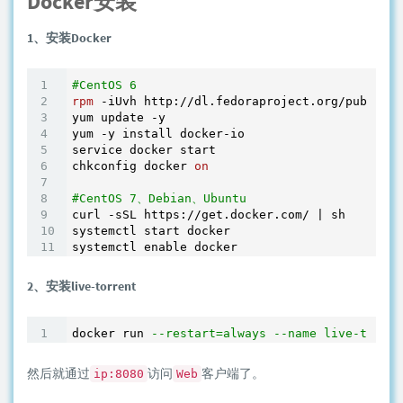
Docker安装
1、安装Docker
#CentOS 6
rpm
 -iUvh http://dl.fedoraproject.org/pub/epel
yum update -y

yum -y install docker-io

service docker start

chkconfig docker 
on
#CentOS 7、Debian、Ubuntu
curl -sSL https://get.docker.com/ | sh

systemctl start docker

2、安装live-torrent
docker run 
--restart=always --name live-torren
然后就通过
访问
客户端了。
ip:8080
Web