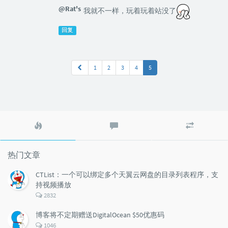
@Rat's
我就不一样，玩着玩着站没了
回复
1
2
3
4
5
热
最
随
门
新
机
文
评
文
章
论
章
热门文章
CTList：一个可以绑定多个天翼云网盘的目录列表程序，支
持视频播放
评
2832
论
数：
博客将不定期赠送DigitalOcean $50优惠码
评
1046