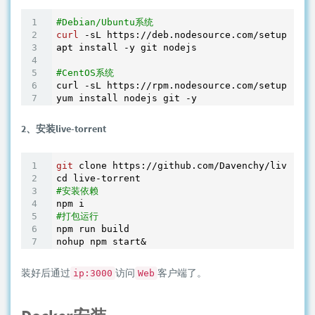
#Debian/Ubuntu系统
curl
 -sL https://deb.nodesource.com/setup_10.x
apt install -y git nodejs 

#CentOS系统
curl -sL https://rpm.nodesource.com/setup_10.x
2、安装live-torrent
git
 clone https://github.com/Davenchy/live-tor
#安装依赖
#打包运行
npm run build

nohup npm start&
装好后通过
访问
客户端了。
ip:3000
Web