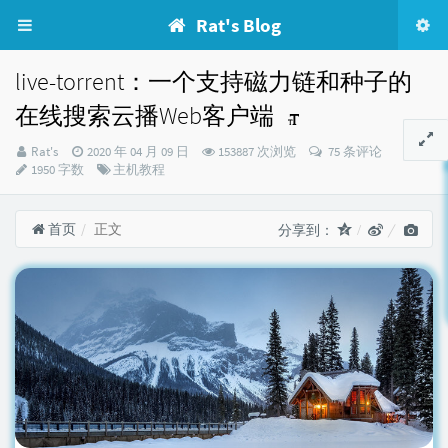
Rat's Blog
live-torrent：一个支持磁力链和种子的
在线搜索云播Web客户端
博
发
Rat's
2020 年 04 月 09 日
153887 次浏览
75 条评论
主：
布
分
1950 字数
主机教程
时
类：
间：
首页
正文
分享到：