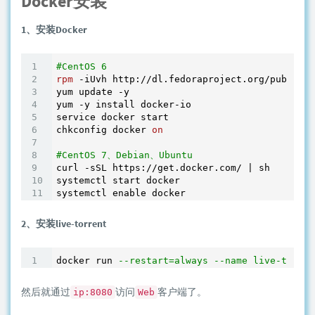
Docker安装
1、安装Docker
#CentOS 6
rpm
 -iUvh http://dl.fedoraproject.org/pub/epel
yum update -y

yum -y install docker-io

service docker start

chkconfig docker 
on
#CentOS 7、Debian、Ubuntu
curl -sSL https://get.docker.com/ | sh

systemctl start docker

2、安装live-torrent
docker run 
--restart=always --name live-torren
然后就通过
访问
客户端了。
ip:8080
Web