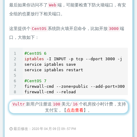
最后如果你访问不了
端，可能要检查下防火墙端口，有安
Web
全组的也要放行下相关端口。
这里提供个
系统防火墙开启命令，比如开放
端
CentOS
3000
口，大致如下：
#CentOS 6
iptables
 -I INPUT -p tcp --dport 
3000
 -j ACCEP
service iptables save

service iptables restart

#CentOS 7
firewall-cmd --zone=public --add-port=
3000
/tcp
新用户注册送
美元/
个机房按小时计费，支持
Vultr
100
16
支付宝，【
点击查看
】。
最后修改：2020 年 04 月 09 日 09 : 57 PM