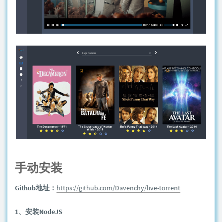
手动安装
Github地址：
https://github.com/Davenchy/live-torrent
1、安装NodeJS