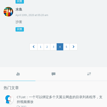
回复
水鱼
April 10th, 2020 at 05:20 am
沙发
回复
1
2
3
4
5
热
最
随
门
新
机
文
评
文
章
论
章
热门文章
CTList：一个可以绑定多个天翼云网盘的目录列表程序，支
持视频播放
评
2832