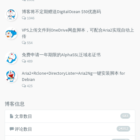
论
数：
博客将不定期赠送DigitalOcean $50优惠码
评
1046
论
数：
VPS上传文件到OneDrive网盘脚本，可配合Aria2实现自动上
传
评
554
论
数：
免费申请一年期限的AlphaSSL泛域名证书
评
489
论
数：
Aria2+Rclone+DirectoryLister+Aria2Ng一键安装脚本 for
Debian
评
425
论
数：
博客信息
文章数目
683
评论数目
24357