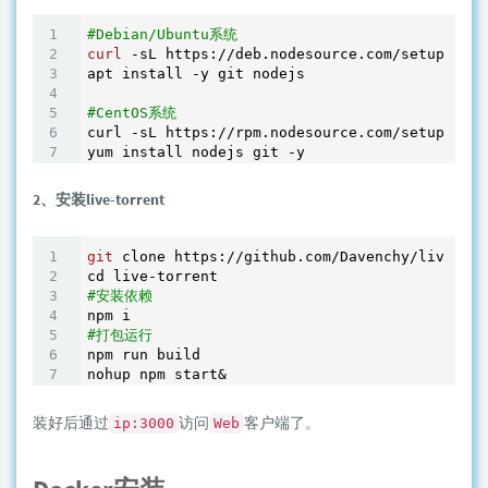
#Debian/Ubuntu系统
curl
 -sL https://deb.nodesource.com/setup_10.x
apt install -y git nodejs 

#CentOS系统
curl -sL https://rpm.nodesource.com/setup_10.x
2、安装live-torrent
git
 clone https://github.com/Davenchy/live-tor
#安装依赖
#打包运行
npm run build

nohup npm start&
装好后通过
访问
客户端了。
ip:3000
Web