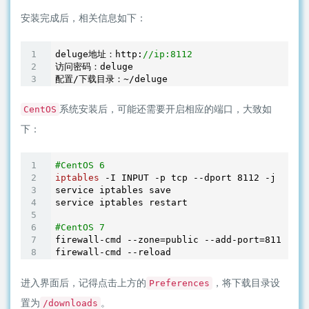
安装完成后，相关信息如下：
deluge地址：http:
//ip:8112
访问密码：deluge

系统安装后，可能还需要开启相应的端口，大致如
CentOS
下：
#CentOS 6
iptables
 -I INPUT -p tcp --dport 
8112
 -j ACCEP
service iptables save

service iptables restart

#CentOS 7
firewall-cmd --zone=public --add-port=
8112
/tcp
进入界面后，记得点击上方的
，将下载目录设
Preferences
置为
。
/downloads