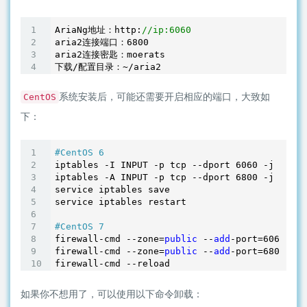
AriaNg地址：http:
//ip:6060
aria2连接端口：
6800
aria2连接密匙：moerats

系统安装后，可能还需要开启相应的端口，大致如
CentOS
下：
#CentOS 6
iptables -I INPUT -p tcp --dport 
6060
 -j ACCEP
iptables -A INPUT -p tcp --dport 
6800
 -j ACCEP
service iptables save

service iptables restart

#CentOS 7
firewall-cmd --zone=
public
 --
add
-port=
6060
/tcp
firewall-cmd --zone=
public
 --
add
-port=
6800
/tcp
如果你不想用了，可以使用以下命令卸载：