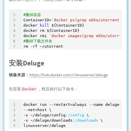
#删掉容器
ContainerID=
`docker ps|grep ekho/utorrent|awk 
docker 
kill
 ${ContainerID}

docker rm ${ContainerID}

docker rmi 
`docker images|grep ekho/utorrent|a
#删掉下载文件夹
rm -rf ~
安装Deluge
镜像来源：
https://hub.docker.com/r/linuxserver/deluge
先安装
，然后执行以下命令：
Docker
docker run --restart=always --name deluge -d \

--net=host \

-v ~
/deluge/config
:/config
 \

-v ~
/deluge/downloads
:/downloads
 \
