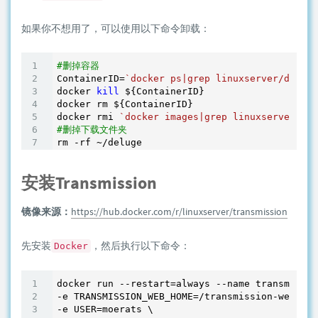
如果你不想用了，可以使用以下命令卸载：
#删掉容器
ContainerID=
`docker ps|grep linuxserver/deluge
docker 
kill
 ${ContainerID}

docker rm ${ContainerID}

docker rmi 
`docker images|grep linuxserver/del
#删掉下载文件夹
rm -rf ~
安装Transmission
镜像来源：
https://hub.docker.com/r/linuxserver/transmission
先安装
，然后执行以下命令：
Docker
docker run --restart=always --name transmissio
-e TRANSMISSION_WEB_HOME=
/transmission-web-con
-e USER=moerats \
