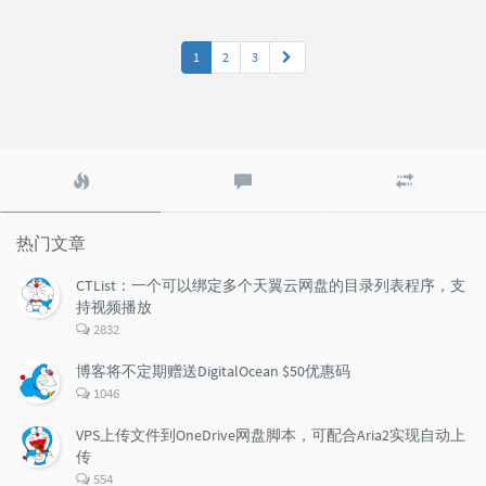
1
2
3
热
最
随
门
新
机
文
评
文
章
论
章
热门文章
CTList：一个可以绑定多个天翼云网盘的目录列表程序，支
持视频播放
评
2832
论
数：
博客将不定期赠送DigitalOcean $50优惠码
评
1046
论
数：
VPS上传文件到OneDrive网盘脚本，可配合Aria2实现自动上
传
评
554