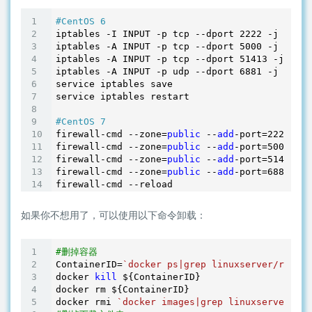
#CentOS 6
iptables -I INPUT -p tcp --dport 
2222
 -j ACCEP
iptables -A INPUT -p tcp --dport 
5000
 -j ACCEP
iptables -A INPUT -p tcp --dport 
51413
 -j ACCE
iptables -A INPUT -p udp --dport 
6881
 -j ACCEP
service iptables save

service iptables restart

#CentOS 7
firewall-cmd --zone=
public
 --
add
-port=
2222
/tcp
firewall-cmd --zone=
public
 --
add
-port=
5000
/tcp
firewall-cmd --zone=
public
 --
add
-port=
51413
/tc
firewall-cmd --zone=
public
 --
add
-port=
6881
/udp
firewall-cmd --reload
如果你不想用了，可以使用以下命令卸载：
#删掉容器
ContainerID=
`docker ps|grep linuxserver/rutorr
docker 
kill
 ${ContainerID}

docker rm ${ContainerID}

docker rmi 
`docker images|grep linuxserver/rut