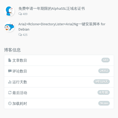
论
数：
免费申请一年期限的AlphaSSL泛域名证书
评
489
论
数：
Aria2+Rclone+DirectoryLister+Aria2Ng一键安装脚本 for
Debian
评
425
论
数：
博客信息
文章数目
683
评论数目
24357
运行天数
9年129天
最后活动
4 年前
加载耗时
96 ms