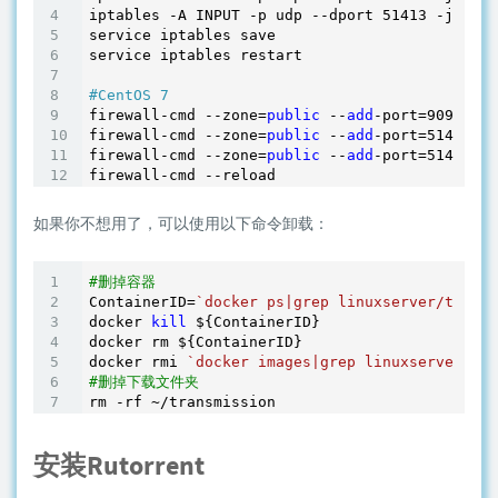
iptables -A INPUT -p udp --dport 
51413
 -j ACCE
service iptables save

service iptables restart

#CentOS 7
firewall-cmd --zone=
public
 --
add
-port=
9091
/tcp
firewall-cmd --zone=
public
 --
add
-port=
51413
/tc
firewall-cmd --zone=
public
 --
add
-port=
51413
/ud
如果你不想用了，可以使用以下命令卸载：
#删掉容器
ContainerID=
`docker ps|grep linuxserver/transm
docker 
kill
 ${ContainerID}

docker rm ${ContainerID}

docker rmi 
`docker images|grep linuxserver/tra
#删掉下载文件夹
rm -rf ~
安装Rutorrent