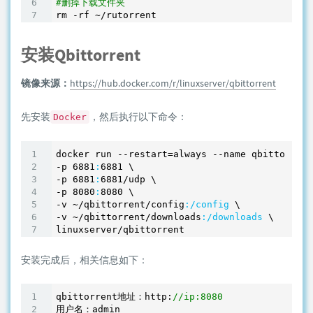
#删掉下载文件夹
rm -rf ~
安装Qbittorrent
镜像来源：
https://hub.docker.com/r/linuxserver/qbittorrent
先安装
，然后执行以下命令：
Docker
docker run --restart=always --name qbittorrent
-p 
6881
:
6881
 \

-p 
6881
:
6881
/udp \

-p 
8080
:
8080
 \

-v ~
/qbittorrent/config
:/config
 \

-v ~
/qbittorrent/downloads
:/downloads
 \

安装完成后，相关信息如下：
qbittorrent地址：http:
//ip:8080
用户名：admin
