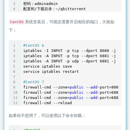
密码：adminadmin

系统安装后，可能还需要开启相应的端口，大致如
CentOS
下：
#CentOS 6
iptables -I INPUT -p tcp --dport 
8080
 -j ACCEP
iptables -A INPUT -p tcp --dport 
6881
 -j ACCEP
iptables -A INPUT -p udp --dport 
6881
 -j ACCEP
service iptables save

service iptables restart

#CentOS 7
firewall-cmd --zone=
public
 --
add
-port=
8080
/tcp
firewall-cmd --zone=
public
 --
add
-port=
6881
/tcp
firewall-cmd --zone=
public
 --
add
-port=
6881
/udp
firewall-cmd --reload
如果你不想用了，可以使用以下命令卸载：