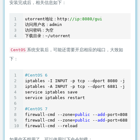
安装完成后，相关信息如下：
utorrent地址：http:
//ip:8080/gui
访问用户名：admin

访问密码：为空

系统安装后，可能还需要开启相应的端口，大致如
CentOS
下：
#CentOS 6
iptables -I INPUT -p tcp --dport 
8080
 -j ACCEP
iptables -A INPUT -p tcp --dport 
6881
 -j ACCEP
service iptables save

service iptables restart

#CentOS 7
firewall-cmd --zone=
public
 --
add
-port=
8080
/tcp
firewall-cmd --zone=
public
 --
add
-port=
6881
/tcp
firewall-cmd --reload
如果你不想用了，可以使用以下命令卸载：