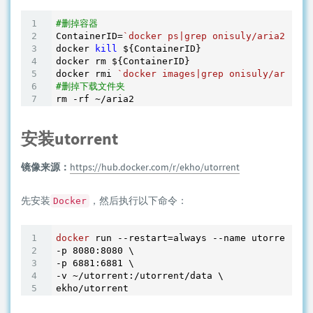
#删掉容器
ContainerID=
`docker ps|grep onisuly/aria2-with
docker 
kill
 ${ContainerID}

docker rm ${ContainerID}

docker rmi 
`docker images|grep onisuly/aria2-w
#删掉下载文件夹
rm -rf ~
安装utorrent
镜像来源：
https://hub.docker.com/r/ekho/utorrent
先安装
，然后执行以下命令：
Docker
docker
 run --restart=always --name utorrent -d
-p 
8080
:
8080
 \

-p 
6881
:
6881
 \

-v ~/utorrent:/utorrent/data \
