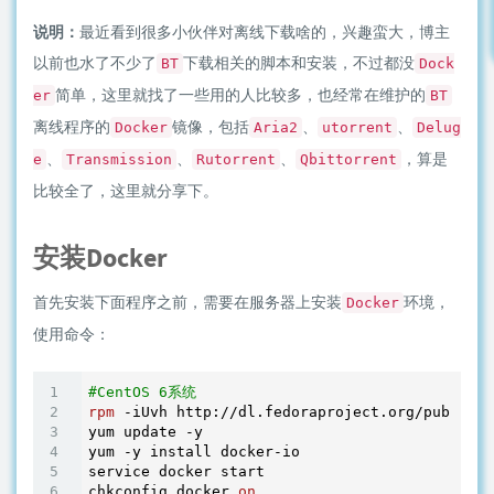
说明：
最近看到很多小伙伴对离线下载啥的，兴趣蛮大，博主
以前也水了不少了
下载相关的脚本和安装，不过都没
BT
Dock
简单，这里就找了一些用的人比较多，也经常在维护的
er
BT
离线程序的
镜像，包括
、
、
Docker
Aria2
utorrent
Delug
、
、
、
，算是
e
Transmission
Rutorrent
Qbittorrent
比较全了，这里就分享下。
安装Docker
首先安装下面程序之前，需要在服务器上安装
环境，
Docker
使用命令：
#CentOS 6系统
rpm
 -iUvh http://dl.fedoraproject.org/pub/epel
yum update -y

yum -y install docker-io

service docker start

chkconfig docker 
on