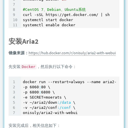
#CentOS 7、Debian、Ubuntu系统
curl -sSL https://get.docker.com/ | sh

systemctl start docker

安装Aria2
镜像来源：
https://hub.docker.com/r/onisuly/aria2-with-webui
先安装
，然后执行以下命令：
Docker
docker run --restart=always --name aria2-arian
-p 
6060
:
80
 \

-p 
6800
:
6800
 \

-e SECRET=moerats \

-v ~
/aria2/down
:/data
 \

-v ~
/aria2/conf
:/conf
 \

安装完成后，相关信息如下：