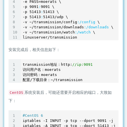
-e PASS=moerats \

-p 
9091
:
9091
 \

-p 
51413
:
51413
 \

-p 
51413
:
51413
/udp \

-v ~
/transmission/config
:/config
 \

-v ~
/transmission/downloads
:/downloads
 \

-v ~
/transmission/watch
:/watch
 \

安装完成后，相关信息如下：
transmission地址：http:
//ip:9091
访问用户名：moerats

访问密码：moerats

系统安装后，可能还需要开启相应的端口，大致如
CentOS
下：
#CentOS 6
iptables -I INPUT -p tcp --dport 
9091
 -j ACCEP
iptables -A INPUT -p tcp --dport 
51413
 -j ACCE