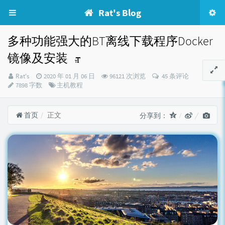
Rat's Blog
多种功能强大的BT离线下载程序Docker
镜像及安装
博
发
Rat's
2020 年 01 月 06 日
96121 次浏览
45 条评论
主：
布
分
7898 字数
主机教程
时
类：
间：
首页
正文
分享到：